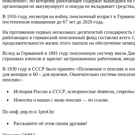
поколений», по которому работающие содержат вышедших на п
организация не аккумулирует и никуда не вкладывает средства,
В 1916 году, несмотря на войну, пенсионный возраст в Германи
постепенном повышении до 67 лет до 2029 года.
На протяжении первых нескольких десятилетий солидарность п
работающих в германский пенсионный фонд составлял всего 1,7
продолжительности жизни этого хватало на обеспечение неме
Вслед за Германией в 1891 году пенсионную систему ввела Дани
страховых взносов и зарплат застрахованных работников, ввод
В 1930 году в СССР было принято «Положение о пенсиях и пос
для женщин и 60 – для мужчин. Окончательно система пенсион
пенсиях».
История России и СССР, исторические деятели, секреты
Новости о наших с вами пенсиях — по ссылке.
По инф. pnp.ru и 1prof.by
Расскажите об этом своим друзьям!