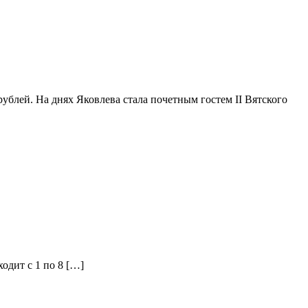
рублей. На днях Яковлева стала почетным гостем II Вятского
одит с 1 по 8 […]