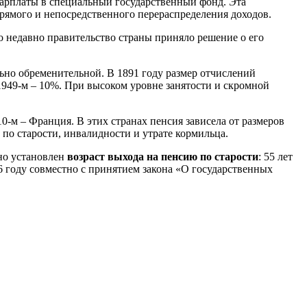
арплаты в специальный государственный фонд. Эта
 прямого и непосредственного перераспределения доходов.
ко недавно правительство страны приняло решение о его
ьно обременительной. В 1891 году размер отчислений
 1949-м – 10%. При высоком уровне занятости и скромной
10-м – Франция. В этих странах пенсия зависела от размеров
по старости, инвалидности и утрате кормильца.
ьно установлен
возраст выхода на пенсию по старости
: 55 лет
6 году совместно с принятием закона «О государственных