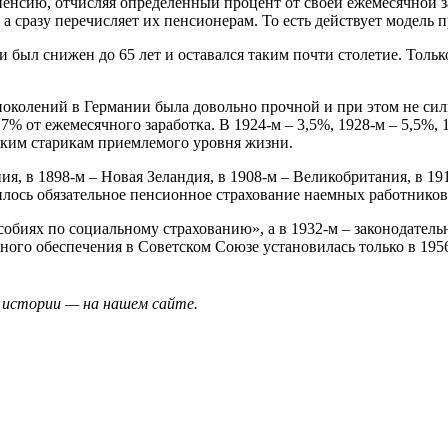
енсию, отчисляя определенный процент от своей ежемесячной з
 а сразу перечисляет их пенсионерам. То есть действует модель
и был снижен до 65 лет и оставался таким почти столетие. Толь
околений в Германии была довольно прочной и при этом не сил
% от ежемесячного заработка. В 1924-м – 3,5%, 1928-м – 5,5%,
цким старикам приемлемого уровня жизни.
я, в 1898-м – Новая Зеландия, в 1908-м – Великобритания, в 19
илось обязательное пенсионное страхование наемных работников 
обиях по социальному страхованию», а в 1932-м – законодател
ного обеспечения в Советском Союзе установилась только в 195
 истории — на нашем сайте.