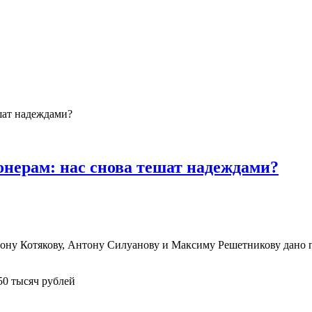
нерам: нас снова тешат надеждами?
ну Котякову, Антону Силуанову и Максиму Решетникову дано п