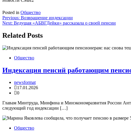
Новости СМИ2
Posted in
Общество
Навигация
Previous:
Возвращение индексации
Next:
Ведущая «АБВГДейки» рассказала о своей пенсии
по
записям
Related Posts
Общество
Индексация пенсий работающим пенсио
newsformat
17.01.2026
0
Главам Минтруда, Минфина и Минэкономразвития России Анто
следующий год индексации […]
Общество