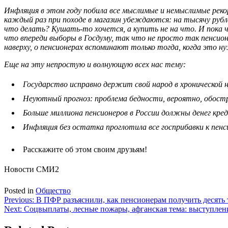
Инфляция в этом году побила все мыслимые и немыслимые рек
каждый раз при походе в магазин убеждаются: на тысячу руб
что делать? Кушать-то хочется, а купить не на что. И пока ч
что впереди выборы в Госдуму, так что не просто так пенсио
наверху, о пенсионерах вспоминают только тогда, когда это 
Еще на эту непростую и волнующую всех нас тему:
Государство исправно держит свой народ в хронической 
Неуютный прогноз: проблема бедности, вероятно, обост
Больше миллиона пенсионеров в России должны денег кр
Инфляция без остатка проглотила все госприбавки к пенс
Расскажите об этом своим друзьям!
Новости СМИ2
Posted in
Общество
Навигация
Previous:
В ПФР разъяснили, как пенсионерам получить десять
Next:
Соцвыплаты, лесные пожары, афганская тема: выступлени
по