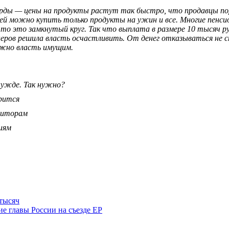
орды — цены на продукты растут так быстро, что продавцы пор
лей можно купить только продукты на ужин и все. Многие пенс
то это замкнутый круг. Так что выплата в размере 10 тысяч ру
неров решила власть осчастливить. От денег отказываться не 
нужно власть имущим.
нужде. Так нужно?
рится
едиторам
иям
 тысяч
е главы России на съезде ЕР