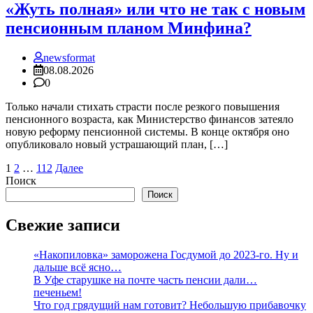
«Жуть полная» или что не так с новым
пенсионным планом Минфина?
newsformat
08.08.2026
0
Только начали стихать страсти после резкого повышения
пенсионного возраста, как Министерство финансов затеяло
новую реформу пенсионной системы. В конце октября оно
опубликовало новый устрашающий план, […]
Пагинация
1
2
…
112
Далее
Поиск
записей
Поиск
Свежие записи
«Накопиловка» заморожена Госдумой до 2023-го. Ну и
дальше всё ясно…
В Уфе старушке на почте часть пенсии дали…
печеньем!
Что год грядущий нам готовит? Небольшую прибавочку