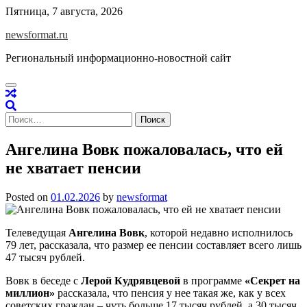
Skip
Пятница, 7 августа, 2026
to
newsformat.ru
content
Региональный информационно-новостной сайт
Найти:
Ангелина Вовк пожаловалась, что ей
не хватает пенсии
Posted on
01.02.2026
by
newsformat
Телеведущая
Ангелина Вовк
, которой недавно исполнилось
79 лет, рассказала, что размер ее пенсии составляет всего лишь
47 тысяч рублей.
Вовк в беседе с
Лерой Кудрявцевой
в программе
«Секрет на
миллион»
рассказала, что пенсия у нее такая же, как у всех
советских граждан – чуть больше 17 тысяч рублей, а 30 тысяч