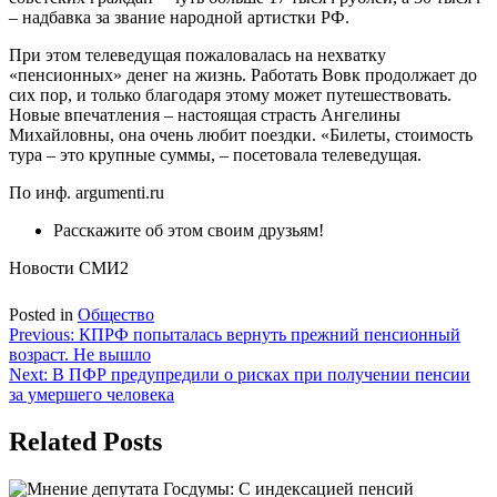
– надбавка за звание народной артистки РФ.
При этом телеведущая пожаловалась на нехватку
«пенсионных» денег на жизнь. Работать Вовк продолжает до
сих пор, и только благодаря этому может путешествовать.
Новые впечатления – настоящая страсть Ангелины
Михайловны, она очень любит поездки. «Билеты, стоимость
тура – это крупные суммы, – посетовала телеведущая.
По инф. argumenti.ru
Расскажите об этом своим друзьям!
Новости СМИ2
Posted in
Общество
Навигация
Previous:
КПРФ попыталась вернуть прежний пенсионный
возраст. Не вышло
по
Next:
В ПФР предупредили о рисках при получении пенсии
записям
за умершего человека
Related Posts