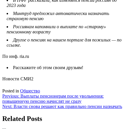
В ПФР рассказали, как изменятся пенсии россиян до
2023 года
Минтруд предложил автоматически назначать
страховую пенсию
Россиянам напомнили о выплате по «старому»
пенсионному возрасту
Другое о пенсиях на нашем портале для пожилых — по
ссылке.
По инф. ria.ru
Расскажите об этом своим друзьям!
Новости СМИ2
Posted in
Общество
Навигация
Previous:
Выплаты пенсионерам после увольнения:
повышенную пенсию начислят не сразу
по
Next:
Власти снова решают как правильно пенсии назначать
записям
Related Posts