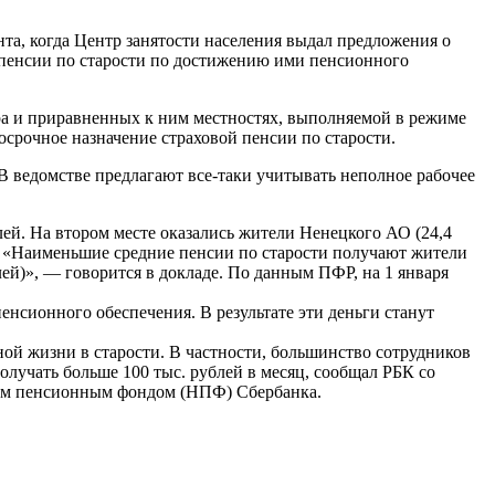
нта, когда Центр занятости населения выдал предложения о
 пенсии по старости по достижению ими пенсионного
ра и приравненных к ним местностях, выполняемой в режиме
осрочное назначение страховой пенсии по старости.
 В ведомстве предлагают все-таки учитывать неполное рабочее
ей. На втором месте оказались жители Ненецкого АО (24,4
ей). «Наименьшие средние пенсии по старости получают жители
лей)», — говорится в докладе. По данным ПФР, на 1 января
енсионного обеспечения. В результате эти деньги станут
ой жизни в старости. В частности, большинство сотрудников
олучать больше 100 тыс. рублей в месяц, сообщал РБК со
нным пенсионным фондом (НПФ) Сбербанка.