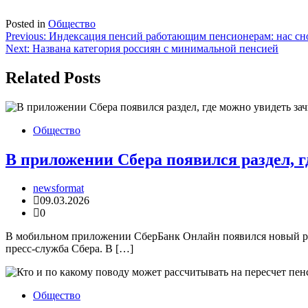
Posted in
Общество
Навигация
Previous:
Индексация пенсий работающим пенсионерам: нас сн
Next:
Названа категория россиян с минимальной пенсией
по
записям
Related Posts
Общество
В приложении Сбера появился раздел, г
newsformat
09.03.2026
0
В мобильном приложении СберБанк Онлайн появился новый раз
пресс-служба Сбера. В […]
Общество