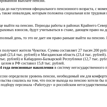
сированной выплате пенсии.
года до наступления официального пенсионного возраста, с моме
А также инвалидам, которым положена социальная или трудовая
още выйти на пенсию. Периоды работы в районах Крайнего Севе
раховых взносов, будут учитываться в стаже, дающем право на д
еполный день, то это не дает им право раньше выйти на пенсию.
 получают жители Чукотки. Сумма составляет 27 тысяч 200 рубл
 край (23,4 тыс. рублей) и Магаданская область (23,4 тыс. рубл
 тыс. рублей) и Кабардино-Балкарской Республики (12,7 тыс. руб
 целом в РФ составил 15,8 тыс. рублей.
4 года пенсионные накопления
в систему негосударственного п
ссии определили уровень пенсии, необходимый им для комфортн
ьства сошлись на том, что после выхода на пенсию хотели бы п
по подбору персонала «Работу.ру» и российским негосударстве