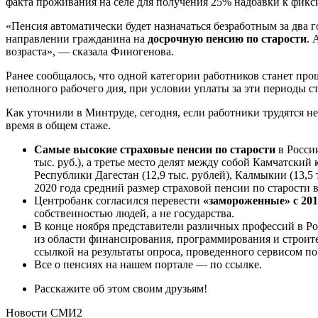
факта проживания на селе для получения 25% надбавки к фик
«Пенсия автоматически будет назначаться безработным за два 
направлении гражданина на
досрочную пенсию по старости
. 
возраста», — сказала Финогенова.
Ранее сообщалось, что одной категории работников станет пр
неполного рабочего дня, при условии уплаты за эти периоды ст
Как уточнили в Минтруде, сегодня, если работники трудятся н
время в общем стаже.
Самые высокие страховые пенсии по старости
в России
тыс. руб.), а третье место делят между собой Камчатский
Республики Дагестан (12,9 тыс. рублей), Калмыкии (13,5
2020 года средний размер страховой пенсии по старости в
Центробанк согласился перевести
«замороженные» с 201
собственностью людей, а не государства.
В конце ноября представители различных профессий в Ро
из области финансирования, программирования и строител
ссылкой на результаты опроса, проведенного сервисом 
Все о пенсиях на нашем портале — по ссылке.
Расскажите об этом своим друзьям!
Новости СМИ2