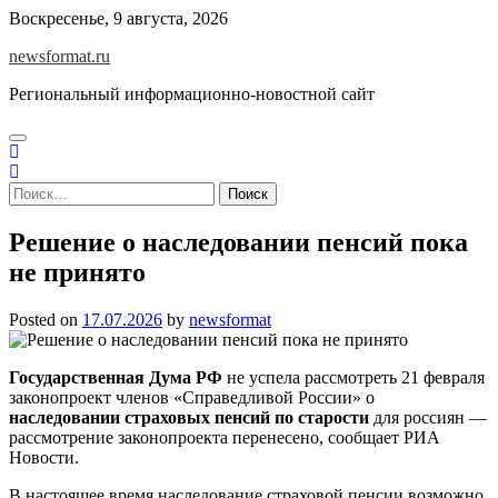
Skip
Воскресенье, 9 августа, 2026
to
newsformat.ru
content
Региональный информационно-новостной сайт
Найти:
Решение о наследовании пенсий пока
не принято
Posted on
17.07.2026
by
newsformat
Государственная Дума РФ
не успела рассмотреть 21 февраля
законопроект членов «Справедливой России» о
наследовании страховых пенсий по старости
для россиян —
рассмотрение законопроекта перенесено, сообщает РИА
Новости.
В настоящее время наследование страховой пенсии возможно