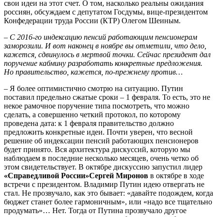
свои идеи на этот счет. О том, насколько реальны ожидания
россиян, обсуждаем с депутатом Госдумы, вице-президентом
Конфедерации труда России (КТР) Олегом Шеиным.
– С 2016-го индексацию пенсий работающим пенсионерам
заморозили. И вот наконец в ноябре вы отметили, что дело,
кажется, сдвинулось в мертвой точки. Сейчас президент дал
поручение кабмину разработать конкретные предложения.
Но правительство, кажется, по-прежнему против…
– Я более оптимистично смотрю на ситуацию. Путин
поставил предельно сжатые сроки – 1 февраля. То есть, это не
некое рамочное поручение типа посмотреть, что можно
сделать, а совершенно четкий протокол, по которому
проведена дата: к 1 февраля правительство должно
предложить конкретные идеи. Почти уверен, что весной
решение об индексации пенсий работающих пенсионеров
будет принято. Вся архитектура дискуссий, которую мы
наблюдаем в последние несколько месяцев, очень четко об
этом свидетельствует. В октябре дискуссию запустил лидер
«Справедливой России»
Сергей Миронов
в октябре в ходе
встречи с президентом. Владимир Путин идею отвергать не
стал. Не прозвучало, как это бывает: «давайте подождем, когда
бюджет станет более гармоничным», или «надо все тщательно
продумать»… Нет. Тогда от Путина прозвучало другое