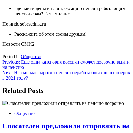
Где найти деньги на индексацию пенсий работающим
пенсионерам? Есть мнение
По инф. sobesednik.ru
Расскажите об этом своим друзьям!
Новости СМИ2
Posted in
Общество
Навигация
Previous:
Еще одна категория россиян сможет досрочно выйти
на пенсию
по
Next:
На сколько выросли пенсии неработающих пенсионеров
записям
в 2021 году?
Related Posts
Общество
Спасателей предложили отправлять на