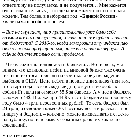
ответил: ну не получается, и не получается… Мне кажется
очень сомнительным, что сценарий может пойти по такой
модели. Тем более, в выборный год.
«Единой России»
хвалиться-то особенно нечем.
– Вас не смущает, что правительство уже дало себе
возможность отступления, заявив, что все будет зависеть
от бюджета? С 2016-го, когда заморозили эту индексацию,
бюджет был профицитным, но ее все равно не вернули. А
сейчас действительно есть проблемы.
– Что касается наполняемости бюджета… Во-первых, мы
видим, что котировки нефти на мировой бирже уже очень
позитивно отреагировали на официальное утверждение
выборов в США. Цена нефти в первые дни января (при том,
что старт года – это выходные дни, отсутствие особых
событий) ушла на отметку 55 $ за баррель. А у нас в бюджете
заложено 43$. И даже при 43 $ у нас в бюджете по прошлому
году было 4 трлн неосвоенных рублей. То есть, бюджет был
24 трлн, а освоили только 20. Поэтому все эти рассказы про
нищету и бедность – конечно, можно высказывать их где-то
на публику, но не в рамках серьезных рабочих каких-то
совещаний.
Читайте также: