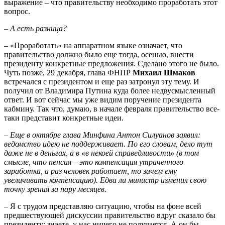
выражение – что правительству необходимо проработать этот
вопрос.
– А есть разница?
– «Проработать» на аппаратном языке означает, что
правительство должно было еще тогда, осенью, внести
президенту конкретные предложения. Сделано этого не было.
Чуть позже, 29 декабря, глава ФНПР
Михаил Шмаков
встречался с президентом и еще раз затронул эту тему. И
получил от Владимира Путина куда более недвусмысленный
ответ. И вот сейчас мы уже видим поручение президента
кабмину. Так что, думаю, в начале февраля правительство все-
таки представит конкретные идеи.
– Еще в октябре глава Минфина Антон Силуанов заявил:
ведомство идею не поддерживает. По его словам, дело тут
даже не в деньгах, а в «в некоей справедливости» (в том
смысле, что пенсия – это компенсация утраченного
заработка, а раз человек работает, то зачем ему
увеличивать компенсацию). Едва ли министр изменил свою
точку зрения за пару месяцев.
– Я с трудом представляю ситуацию, чтобы на фоне всей
предшествующей дискуссии правительство вдруг сказало бы
президенту: знаете, у нас ничего не получается. А он бы