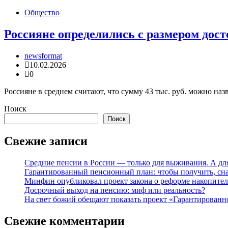
Общество
Россияне определились с размером дос
newsformat
10.02.2026
0
Россияне в среднем считают, что сумму 43 тыс. руб. можно наз
Поиск
Поиск
Свежие записи
Средние пенсии в России — только для выживания. А для
Гарантированный пенсионный план: чтобы получить, сна
Минфин опубликовал проект закона о реформе накопите
Досрочный выход на пенсию: миф или реальность?
На свет божий обещают показать проект «Гарантированн
Свежие комментарии