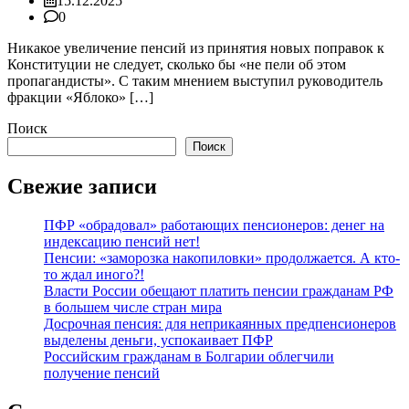
15.12.2025
0
Никакое увеличение пенсий из принятия новых поправок к
Конституции не следует, сколько бы «не пели об этом
пропагандисты». С таким мнением выступил руководитель
фракции «Яблоко» […]
Поиск
Поиск
Свежие записи
ПФР «обрадовал» работающих пенсионеров: денег на
индексацию пенсий нет!
Пенсии: «заморозка накопиловки» продолжается. А кто-
то ждал иного?!
Власти России обещают платить пенсии гражданам РФ
в большем числе стран мира
Досрочная пенсия: для неприкаянных предпенсионеров
выделены деньги, успокаивает ПФР
Российским гражданам в Болгарии облегчили
получение пенсий