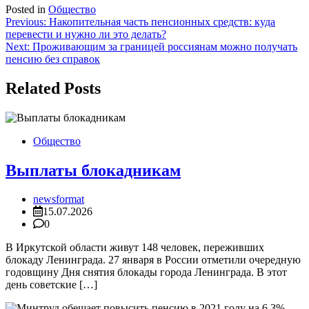
Posted in
Общество
Навигация
Previous:
Накопительная часть пенсионных средств: куда
перевести и нужно ли это делать?
по
Next:
Проживающим за границей россиянам можно получать
записям
пенсию без справок
Related Posts
Общество
Выплаты блокадникам
newsformat
15.07.2026
0
В Иркутской области живут 148 человек, переживших
блокаду Ленинграда. 27 января в России отметили очередную
годовщину Дня снятия блокады города Ленинграда. В этот
день советские […]