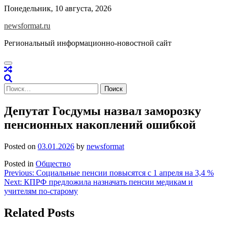
Skip
Понедельник, 10 августа, 2026
to
newsformat.ru
content
Региональный информационно-новостной сайт
Найти:
Депутат Госдумы назвал заморозку
пенсионных накоплений ошибкой
Posted on
03.01.2026
by
newsformat
Posted in
Общество
Навигация
Previous:
Социальные пенсии повысятся с 1 апреля на 3,4 %
Next:
КПРФ предложила назначать пенсии медикам и
по
учителям по-старому
записям
Related Posts