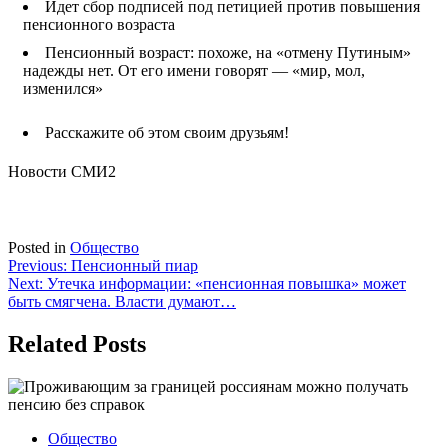
Идет сбор подписей под петицией против повышения
пенсионного возраста
Пенсионный возраст: похоже, на «отмену Путиным»
надежды нет. От его имени говорят — «мир, мол,
изменился»
Расскажите об этом своим друзьям!
Новости СМИ2
Posted in
Общество
Навигация
Previous:
Пенсионный пиар
Next:
Утечка информации: «пенсионная повышка» может
по
быть смягчена. Власти думают…
записям
Related Posts
Общество