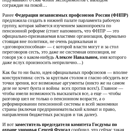
сограждан на покой…
Ранее
Федерация независимых профсоюзов России (ФНПР)
предложила создать в нижней палате парламента рабочую
группу, которая займется изучением законопроекта по
пенсионной реформе (стоит напомнить, что ФНПР — это
официально-признаваемая властями организация, формально
стоящая вне политики, не очень радикальная и
«договороспособная» — с которой власти могут и за стол
переговоров сесть, это даже не системная оппозиция, не
говоря уж о каком-нибудь
Алексее Навальном,
имя которого
даже вслух произносить неприлично…)
Как бы то ни было, идея официальных профсоюзов — вполне
конструктивна: сесть за круглым столом и гласно обсудить все
точки зрения, все возможные аргументы (никто же на самом
деле не хочет бунта и войны всех против всех!). Главное —
чтобы имели возможность высказаться все, а еще — чтобы
разговор шел не только о пенсионном возрасте, а о
реформировании пенсионной системы и всей экономики
страны (включая предпринимательский климат и право,
направления бюджетных расходов и так далее).
И вот
заместитель председателя комитета Госдумы по
охране здоровья Сергей Фургал
сообщил, что сейчас такая