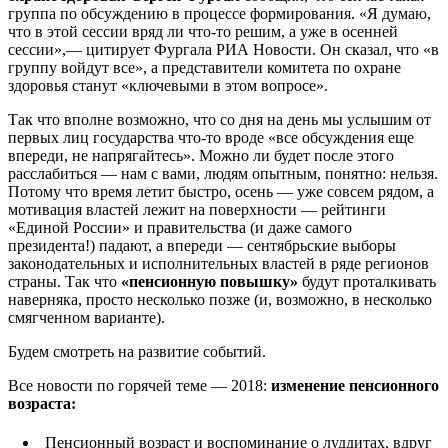
группа по обсуждению в процессе формирования. «Я думаю,
что в этой сессии вряд ли что-то решим, а уже в осенней
сессии»,— цитирует Фургала РИА Новости. Он сказал, что «в
группу войдут все», а представители комитета по охране
здоровья станут «ключевыми в этом вопросе».
Так что вполне возможно, что со дня на день мы услышим от
первых лиц государства что-то вроде «все обсуждения еще
впереди, не напрягайтесь». Можно ли будет после этого
расслабиться — нам с вами, людям опытным, понятно: нельзя.
Потому что время летит быстро, осень — уже совсем рядом, а
мотивация властей лежит на поверхности — рейтинги
«Единой России» и правительства (и даже самого
президента!) падают, а впереди — сентябрьские выборы
законодательных и исполнительных властей в ряде регионов
страны. Так что
«пенсионную повышку»
будут проталкивать
наверняка, просто несколько позже (и, возможно, в несколько
смягченном варианте).
Будем смотреть на развитие событий.
Все новости по горячей теме — 2018:
изменение пенсионного
возраста:
Пенсионный возраст и воспоминание о луддитах, вдруг