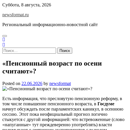
Skip
Суббота, 8 августа, 2026
to
newsformat.ru
content
Региональный информационно-новостной сайт
Найти:
«Пенсионный возраст по осени
считают»?
Posted on
22.06.2026
by
newsformat
Есть информация, что пресловутую пенсионную реформу, в
том числе повышение пенсионного возраста, в
Госдуме
начнут обсуждать после парламентских каникул, в осеннюю
сессию. Этот пока неофициальный прогноз логично
стыкуется с другой информацией: что встревоженные (слово
«напуганные» тут преждеверенно употреблять) власти
подумывают о смягчении экспериментов с выходом