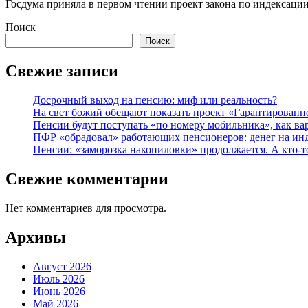
Госдума приняла в первом чтении проект закона по индексации
Поиск
Поиск
Свежие записи
Досрочный выход на пенсию: миф или реальность?
На свет божий обещают показать проект «Гарантированн
Пенсии будут поступать «по номеру мобильника», как ва
ПФР «обрадовал» работающих пенсионеров: денег на ин
Пенсии: «заморозка накопиловки» продолжается. А кто-т
Свежие комментарии
Нет комментариев для просмотра.
Архивы
Август 2026
Июль 2026
Июнь 2026
Май 2026