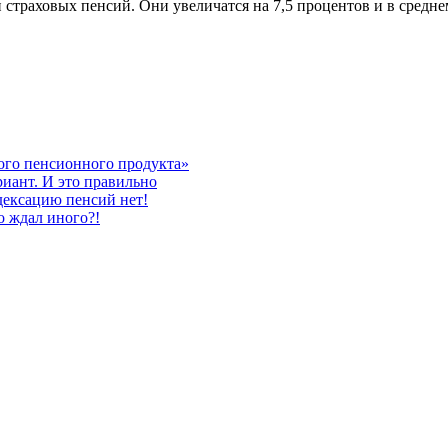
 страховых пенсий. Они увеличатся на 7,5 процентов и в средн
ого пенсионного продукта»
риант. И это правильно
дексацию пенсий нет!
о ждал иного?!