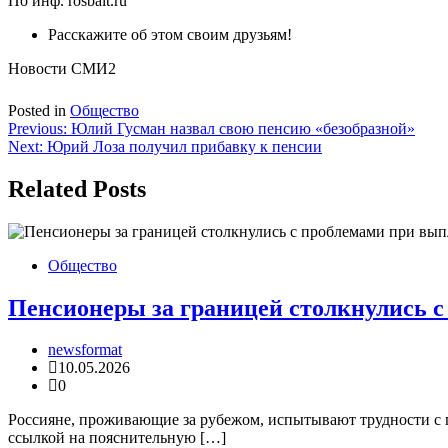
По инф. rosbalt.ru
Расскажите об этом своим друзьям!
Новости СМИ2
Posted in
Общество
Навигация
Previous:
Юлий Гусман назвал свою пенсию «безобразной»
Next:
Юрий Лоза получил прибавку к пенсии
по
записям
Related Posts
Общество
Пенсионеры за границей столкнулись с
newsformat
10.05.2026
0
Россияне, проживающие за рубежом, испытывают трудности с 
ссылкой на пояснительную […]