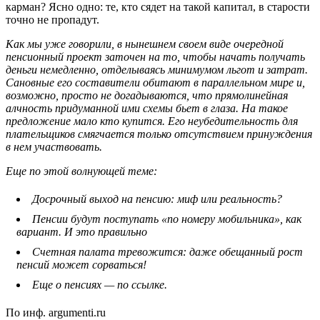
карман? Ясно одно: те, кто сядет на такой капитал, в старости
точно не пропадут.
Как мы уже говорили, в нынешнем своем виде очередной
пенсионный проект заточен на то, чтобы начать получать
деньги немедленно, отделываясь минимумом льгот и затрат.
Сановные его составители обитают в параллельном мире и,
возможно, просто не догадываются, что прямолинейная
алчность придуманной ими схемы бьет в глаза. На такое
предложение мало кто купится. Его неубедительность для
плательщиков смягчается только отсутствием принуждения
в нем участвовать.
Еще по этой волнующей теме:
Досрочный выход на пенсию: миф или реальность?
Пенсии будут поступать «по номеру мобильника», как
вариант. И это правильно
Счетная палата тревожится: даже обещанный рост
пенсий может сорваться!
Еще о пенсиях — по ссылке.
По инф. argumenti.ru