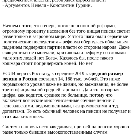
«Аргументов Недели» Константин Гурдин.
Начнем с того, что теперь, после пенсионной реформы,
огромному проценту населения без того нищая пенсия светит
разве только в загробном мире. У этого шага были серьёзные
политические последствия – реформа обернулась обвальным
падением поддержки партии власти со стороны народа. Даже
священники не смолчали, критиковали реформу со словами
«для этих людей нет Бога». Казалось бы, после такого
кошмара стоит попридержать коней. Но нет.
ЕСЛИ верить Росстату, к середине 2019 г.
средний размер
пенсии в России
составил 14, 168 тыс. рублей. Это ниже
нормального уровня даже не жизни, но выживания, не более
трети официальной средней зарплаты. Да и эта позорная
цифра, как водится, среднее по больнице, потому что
включает всяческие многочисленные сочные пенсии с
генеральскими, ведомственными, газпромовскими и т.д.
доплатами. То есть обычный человек на пенсии не получает и
этих жалких копеек.
Система напрочь несправедливая, при ней на пенсии хорошо
разве только бывшим высокопоставленным слугам