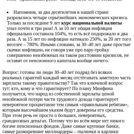
Напомним, за два десятилетия в нашей стране
разразились четыре серьёзнейших экономических кризиса.
Только за последние 9 лет
курс национальной валюты
упал почти в три раза! А за 10 лет общая инфляция
официально составила 104%, то есть всё подорожало в два
раза. А за 15 лет по инфляции натикало 250%, за 20 лет того
веселее – 780%. Иными словами, за 30–40 лет даже простые
скачки инфляции, не говоря уже про пару-тройку
совершенно неизбежных на таком расстоянии кризисов, не
оставят от пенсионного капитала вообще ничего.
Вопрос: готовы ли люди 30–40 лет подряд без всяких
реальных гарантий каждый месяц отстёгивать заметную часть
зарплаты такому правительству? Так что ключевой вопрос
тут: кто, кому и что гарантирует? По плану Минфина
получается, что народ из собственной зарплаты ценой
неизбежной потери части трудового дохода гарантирует
невероятное процветание тем самым «правильным ребятам»,
которым высочайшим указом будут доверены его средства.
При этом речь не просто о больших, невероятных,
грандиозных деньгах. Потому что во всём мире нет никого
богаче пенсионных фондов. Даже самые крупные банки,
самые разжиревшие миллиардеры – пылинки и карлики