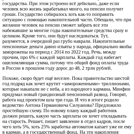
государства. При этом устроено всё дебильно, даже если
человек всю жизнь зарабатывал много, на пенсии получит
гроши. Государство собиралось хоть как-то поправить
ситуацию с помощью накопительной части. Обещали, что при
желании человек на пенсии сможет забрать все эти
набежавшие за многие годы накопительные средства сразу и
целиком. Кроме того, они будут наследоваться. Тут,
разумеется, в очередной раз грубо наврали. Накопительные
пенсионные деньги давно изъяты у народа, официально якобы
заморожены на период с 2014 по 2022 год. Речь, между
прочим, про 6% с каждой зарплаты. Каждый год набегает
ошеломляющая сумма, потому что общий фонд оплаты труда
в России в прошлом году дорос до 48, 2 трлн рублей.
Похоже, скоро будет ещё веселее. Пока правительство шестой
год подряд как хочет крутит «замороженными» триллионами,
которые накапали не с неба, а из народного кармана, Минфин
придумал новый грандиозный пенсионный развод. Говорят,
работа над проектом шла три года. И что в итоге родило
ведомство Антона Германовича Силуанова? Предложило
простейшую схему. По новому плану каждый работник
должен решить, какую часть зарплаты он хочет откладывать
на старость. Решает, пишет заявление в отдел кадров, после
чего хоть 5%, хоть 25% заработка автоматом капает уже не ему
в карман, а в государственный фонд. На эти накопления