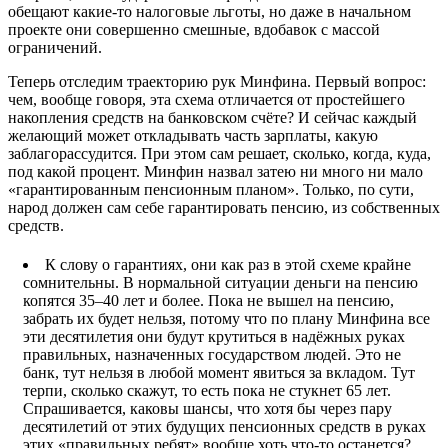
обещают какие-то налоговые льготы, но даже в начальном
проекте они совершенно смешные, вдобавок с массой
ограничений.
Теперь отследим траекторию рук Минфина. Первый вопрос:
чем, вообще говоря, эта схема отличается от простейшего
накопления средств на банковском счёте? И сейчас каждый
желающий может откладывать часть зарплаты, какую
заблагорассудится. При этом сам решает, сколько, когда, куда,
под какой процент. Минфин назвал затею ни много ни мало
«гарантированным пенсионным планом». Только, по сути,
народ должен сам себе гарантировать пенсию, из собственных
средств.
К слову о гарантиях, они как раз в этой схеме крайне
сомнительны. В нормальной ситуации деньги на пенсию
копятся 35–40 лет и более. Пока не вышел на пенсию,
забрать их будет нельзя, потому что по плану Минфина все
эти десятилетия они будут крутиться в надёжных руках
правильных, назначенных государством людей. Это не
банк, тут нельзя в любой момент явиться за вкладом. Тут
терпи, сколько скажут, то есть пока не стукнет 65 лет.
Спрашивается, каковы шансы, что хотя бы через пару
десятилетий от этих будущих пенсионных средств в руках
этих «правильных ребят» вообще хоть что-то останется?