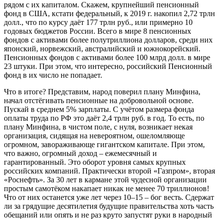
рядом с их капиталом. Скажем, крупнейший пенсионный
фонд в США, кстати федеральный, к 2019 г. накопил 2,72 трлн
долл., что по курсу даёт 177 трлн руб., или примерно 10
годовых бюджетов России. Всего в мире 8 пенсионных
фондов с активами более полутриллиона долларов, среди них
японский, норвежский, австралийский и южнокорейский.
Пенсионных фондов с активами более 100 млрд долл. в мире
23 штуки. При этом, что интересно, российский Пенсионный
фонд в их число не попадает.
Что в итоге? Представим, народ поверил плану Минфина,
начал отстёгивать пенсионные на добровольной основе.
Пускай в среднем 5% зарплаты. С учётом размера фонда
оплаты труда по РФ это даёт 2,4 трлн руб. в год. То есть, по
плану Минфина, в чистом поле, с нуля, возникает некая
организация, сидящая на невероятном, ошеломляюще
огромном, завораживающе гигантском капитале. При этом,
что важно, огромный доход – ежемесячный и
гарантированный. Это оборот уровня самых крупных
российских компаний. Практически второй «Газпром», вторая
«Роснефть». За 30 лет в кармане этой чудесной организации
простым самотёком накапает никак не менее 70 триллионов!
Что от них останется уже лет через 10–15 – бог весть. Сдержат
ли за грядущие десятилетия будущие правительства хоть часть
обещаний или опять и не раз круто запустят руки в народный