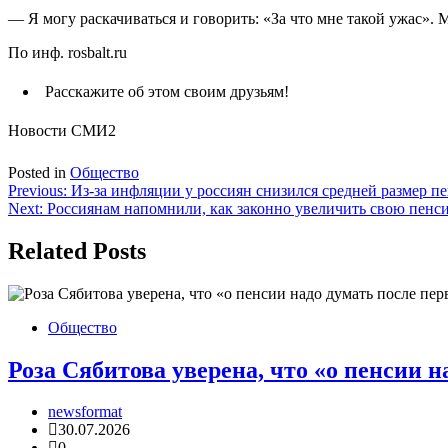
— Я могу раскачиваться и говорить: «За что мне такой ужас».
По инф. rosbalt.ru
Расскажите об этом своим друзьям!
Новости СМИ2
Posted in
Общество
Навигация
Previous:
Из-за инфляции у россиян снизился средней размер п
Next:
Россиянам напомнили, как законно увеличить свою пенс
по
записям
Related Posts
Общество
Роза Сябитова уверена, что «о пенсии 
newsformat
30.07.2026
0