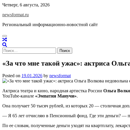
Skip
Четверг, 6 августа, 2026
to
newsformat.ru
content
Региональный информационно-новостной сайт
Найти:
«За что мне такой ужас»: актриса Ольг
Posted on
19.01.2026
by
newsformat
Актриса театра и кино, народная артистка России
Ольга Волк
YouTube-канале
«Эмпатия Манучи»
.
Она получает 50 тысяч рублей, из которых 20 — столичная допл
— Я 65 лет отчисляю в Пенсионный фонд. Где эти деньги? — п
По ее словам, полученные деньги уходят на квартплату, лекарс