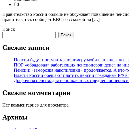
0
Правительство России больше не обсуждает повышение пенсио
правительства, сообщает BBC со ссылкой на […]
Поиск
Поиск
Свежие записи
Пенсии будут поступать «по номеру мобильника», как ва
ПФР «обрадовал» работающих пенсионеров: денег на ин
Пенсии: «заморозка накопиловки» продолжается. А кто-т
Власти России обещают платить пенсии гражданам РФ в 
Досрочная пенсия: для неприкаянных предпенсионеров 
Свежие комментарии
Нет комментариев для просмотра.
Архивы