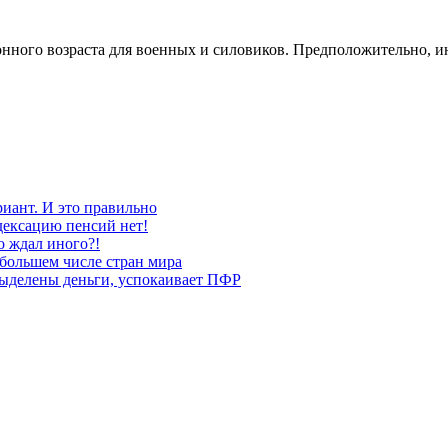
нного возраста для военных и силовиков. Предположительно, и
риант. И это правильно
дексацию пенсий нет!
о ждал иного?!
большем числе стран мира
выделены деньги, успокаивает ПФР