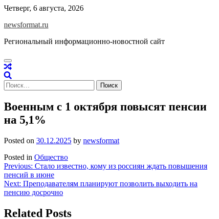
Skip
Четверг, 6 августа, 2026
to
newsformat.ru
content
Региональный информационно-новостной сайт
Найти:
Военным с 1 октября повысят пенсии
на 5,1%
Posted on
30.12.2025
by
newsformat
Posted in
Общество
Навигация
Previous:
Стало известно, кому из россиян ждать повышения
пенсий в июне
по
Next:
Преподавателям планируют позволить выходить на
записям
пенсию досрочно
Related Posts