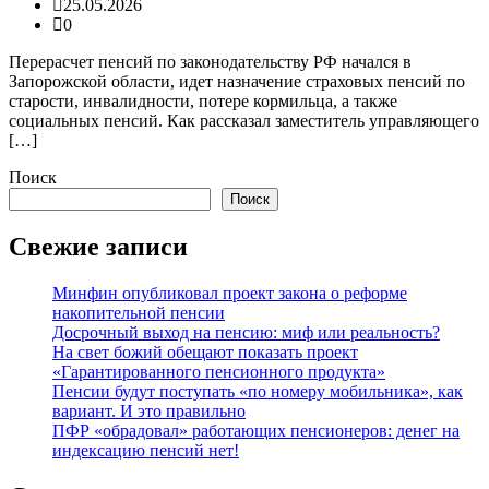
25.05.2026
0
Перерасчет пенсий по законодательству РФ начался в
Запорожской области, идет назначение страховых пенсий по
старости, инвалидности, потере кормильца, а также
социальных пенсий. Как рассказал заместитель управляющего
[…]
Поиск
Поиск
Свежие записи
Минфин опубликовал проект закона о реформе
накопительной пенсии
Досрочный выход на пенсию: миф или реальность?
На свет божий обещают показать проект
«Гарантированного пенсионного продукта»
Пенсии будут поступать «по номеру мобильника», как
вариант. И это правильно
ПФР «обрадовал» работающих пенсионеров: денег на
индексацию пенсий нет!