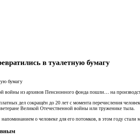
ревратились в туалетную бумагу
ой войны из архивов Пенсионного фонда пошли… на производст
атных дел сокращён до 20 лет с момента перечисления человеку
 ветеране Великой Отечественной войны или труженике тыла.
 напоминанием о человеке для его потомков, в этом году стали
овным