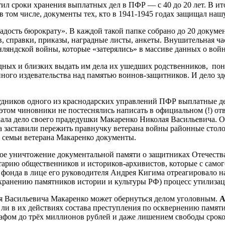
атил сроки хранения выплатных дел в ПФР — с 40 до 20 лет. В 
 в том числе, документы тех, кто в 1941-1945 годах защищал наш
радость бюрократу». В каждой такой папке собрано до 20 докум
 справки, приказы, наградные листы, анкеты. Внушительная час
нляндской войны, которые «затерялись» в массиве данных о вой
одных и близких выдать им дела их ушедших родственников, по
енного издевательства над памятью воинов-защитников. И дело з
рудников одного из краснодарских управлений ПФР выплатные де
 этом чиновники не постеснялись написать в официальном (!) 
ала дело своего прадедушки Макаренко Николая Васильевича. О
ва заставили пережить правнучку ветерана войны районные сто
 семьи ветерана Макаренко документы.
вое уничтожение документальной памяти о защитниках Отечеств
ию общественников и историков-архивистов, которые с самого н
 фонда в лице его руководителя Андрея Кигима отреагировало н
хранению памятников истории и культуры РФ) процесс утилизац
ая Васильевича Макаренко может обернуться делом уголовным.
А
ли в их действиях состава преступления по осквернению памят
афом до трёх миллионов рублей и даже лишением свободы сроком