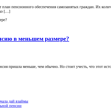
т план пенсионного обеспечения самозанятых граждан. Их коли
ко […]
нсию в меньшем размере?
сия пришла меньше, чем обычно. Но стоит учесть, что этот ист
чала дай взаймы
льной пенсии