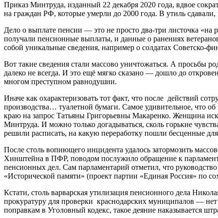
Приказ Минтруда, изданный 22 декабря 2020 года, вдвое сокр
на граждан РФ, которые умерли до 2000 года. В утиль сдавали,
Дело о выплате пенсии — это не просто два-три листочка «на 
получали пенсионные выплаты, и данные о ранениях ветеранов,
собой уникальные сведения, например о солдатах Советско-фи
Вот такие сведения стали массово уничтожаться. А просьбы р
далеко не всегда. И это ещё мягко сказано — дошло до откров
многом преступном равнодушии.
Иначе как охарактеризовать тот факт, что после действий сот
производства… туалетной бумаги. Самое удивительное, что об
краю на запрос Татьяны Григорьевны Макаренко. Женщина иск
Минтруда. И можно только догадываться, сколь горькие чувст
решили расписать, на какую переработку пошли бесценные для
После столь вопиющего инцидента удалось затормозить массо
Хинштейна в ПФР, поводом послужило обращение к парламентар
пенсионных дел. Сам парламентарий отметил, что руководство
«Исторической памяти» (проект партии «Единая Россия» по со
Кстати, столь варварская утилизация пенсионного дела Никол
прокуратуру для проверки краснодарских муниципалов — нет 
поправкам в Уголовный кодекс, такое деяние наказывается штр