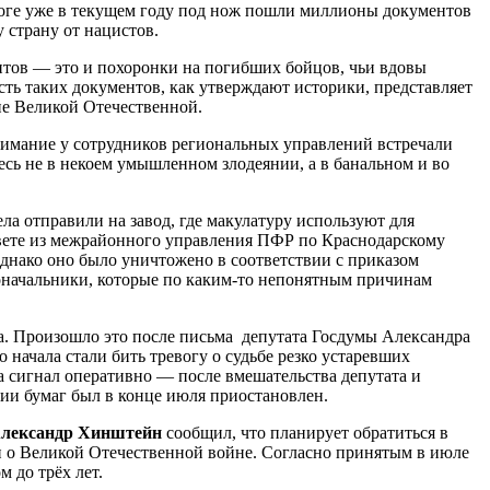
итоге уже в текущем году под нож пошли миллионы документов
у страну от нацистов.
ентов — это и похоронки на погибших бойцов, чьи вдовы
ть таких документов, как утверждают историки, представляет
не Великой Отечественной.
нимание у сотрудников региональных управлений встречали
десь не в некоем умышленном злодеянии, а в банальном и во
ла отправили на завод, где макулатуру используют для
ответе из межрайонного управления ПФР по Краснодарскому
днако оно было уничтожено в соответствии с приказом
лоначальники, которые по каким-то непонятным причинам
а. Произошло это после письма депутата Госдумы Александра
ачала стали бить тревогу о судьбе резко устаревших
а сигнал оперативно — после вмешательства депутата и
ии бумаг был в конце июля приостановлен.
лександр Хинштейн
сообщил, что планирует обратиться в
и о Великой Отечественной войне. Согласно принятым в июле
 до трёх лет.