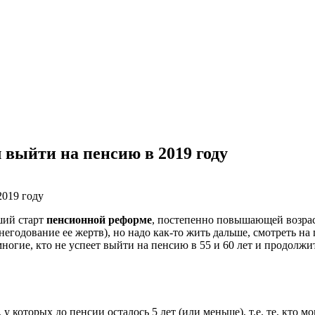
 выйти на пенсию в 2019 году
вший старт
пенсионной реформе
, постепенно повышающей возрас
годование ее жертв), но надо как-то жить дальше, смотреть на
 многие, кто не успеет выйти на пенсию в 55 и 60 лет и продолж
 у которых до пенсии осталось 5 лет (или меньше), т.е. те, кто м