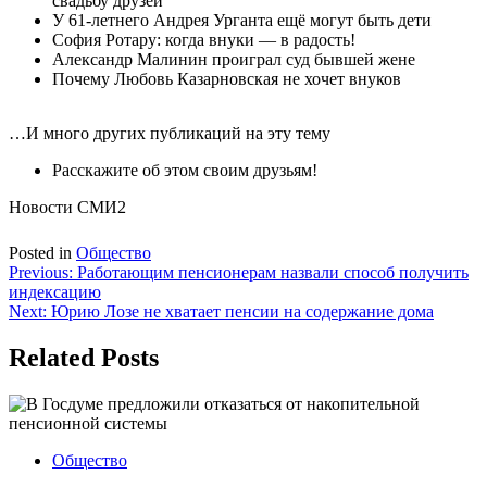
свадьбу друзей
У 61-летнего Андрея Урганта ещё могут быть дети
София Ротару: когда внуки — в радость!
Александр Малинин проиграл суд бывшей жене
Почему Любовь Казарновская не хочет внуков
…И много других публикаций на эту тему
Расскажите об этом своим друзьям!
Новости СМИ2
Posted in
Общество
Навигация
Previous:
Работающим пенсионерам назвали способ получить
индексацию
по
Next:
Юрию Лозе не хватает пенсии на содержание дома
записям
Related Posts
Общество