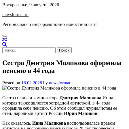
Skip
Воскресенье, 9 августа, 2026
to
newsformat.ru
content
Региональный информационно-новостной сайт
Найти:
Сестра Дмитрия Маликова оформила
пенсию в 44 года
Posted on
18.02.2026
by
newsformat
Сестра певца и композитора
Дмитрия Маликова
Инна,
которая также является эстрадной артисткой, в 44 года
оформила себе пенсию. Об этом сообщил журналистам ее
отец, народный артист России
Юрий Маликов
.
Как оказалось,
Инна Маликова
воспользовалась правом
артистов на досрочную пенсию после 20 лет творческой