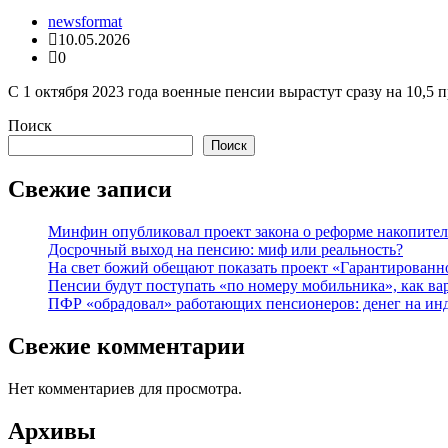
newsformat
10.05.2026
0
С 1 октября 2023 года военные пенсии вырастут сразу на 10,5 
Поиск
Поиск
Свежие записи
Минфин опубликовал проект закона о реформе накопите
Досрочный выход на пенсию: миф или реальность?
На свет божий обещают показать проект «Гарантированн
Пенсии будут поступать «по номеру мобильника», как ва
ПФР «обрадовал» работающих пенсионеров: денег на ин
Свежие комментарии
Нет комментариев для просмотра.
Архивы