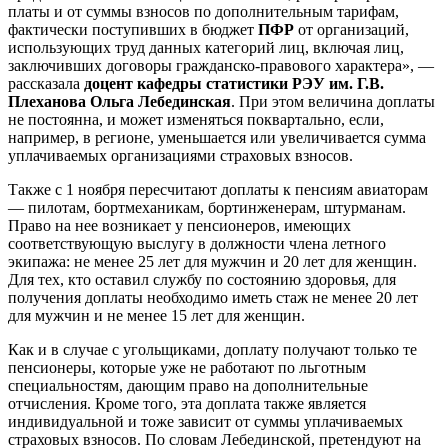
платы и от суммы взносов по дополнительным тарифам,
фактически поступивших в бюджет
ПФР
от организаций,
использующих труд данных категорий лиц, включая лиц,
заключивших договоры гражданско-правового характера», —
рассказала
доцент кафедры статистики РЭУ им. Г.В.
Плеханова Ольга Лебединская
. При этом величина доплаты
не постоянна, и может изменяться поквартально, если,
например, в регионе, уменьшается или увеличивается сумма
уплачиваемых организациями страховых взносов.
Также с 1 ноября пересчитают доплаты к пенсиям авиаторам
— пилотам, бортмеханикам, бортинженерам, штурманам.
Право на нее возникает у пенсионеров, имеющих
соответствующую выслугу в должности члена летного
экипажа: не менее 25 лет для мужчин и 20 лет для женщин.
Для тех, кто оставил службу по состоянию здоровья, для
получения доплаты необходимо иметь стаж не менее 20 лет
для мужчин и не менее 15 лет для женщин.
Как и в случае с угольщиками, доплату получают только те
пенсионеры, которые уже не работают по льготным
специальностям, дающим право на дополнительные
отчисления. Кроме того, эта доплата также является
индивидуальной и тоже зависит от суммы уплачиваемых
страховых взносов. По словам Лебединской, претендуют на