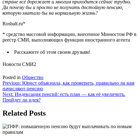
стране всё дорожает и многим приходится сейчас трудно.
Да почему бы и просто не получать достойную пенсию,
которую хватало бы на нормальную жизнь?
Rosbalt.ru*
* средство массовой информации, внесенное Минюстом РФ в
реестр СМИ, выполняющих функции иностранного агента
Расскажите об этом своим друзьям!
Новости СМИ2
Posted in
Общество
Навигация
Previous:
Юрист объяснила, как проверить, правильно ли вам
начисляют пенсию
по
Next:
Индексация пенсий: есть план — как её увеличить.
записям
Пройдет ли идея?
Related Posts