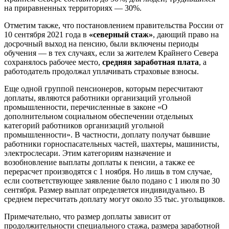
на приравненных территориях — 30%.
Отметим также, что постановлением правительства России от
10 сентября 2021 года в
«северный стаж»
, дающий право на
досрочный выход на пенсию, были включены периоды
обучения — в тех случаях, если за жителем Крайнего Севера
сохранялось рабочее место,
средняя заработная плата
, а
работодатель продолжал уплачивать страховые взносы.
Еще одной группой пенсионеров, которым пересчитают
доплаты, являются работники организаций угольной
промышленности, перечисленные в законе «О
дополнительном социальном обеспечении отдельных
категорий работников организаций угольной
промышленности». В частности, доплату получат бывшие
работники горноспасательных частей, шахтеры, машинисты,
электрослесари. Этим категориям назначение и
возобновление выплаты доплаты к пенсии, а также ее
перерасчет производятся с 1 ноября. Но лишь в том случае,
если соответствующее заявление было подано с 1 июля по 30
сентября. Размер выплат определяется индивидуально. В
среднем пересчитать доплату могут около 35 тыс. угольщиков.
Примечательно, что размер доплаты зависит от
продолжительности специального стажа, размера заработной