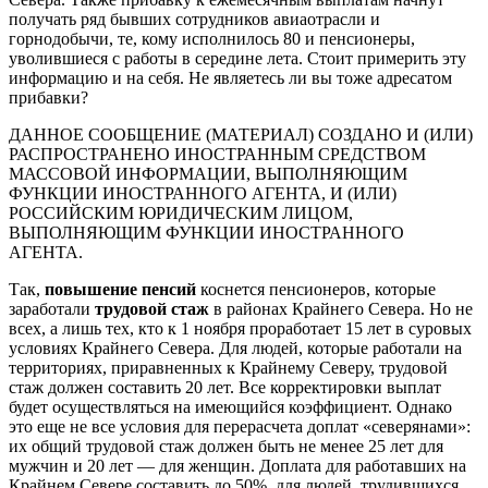
получать ряд бывших сотрудников авиаотрасли и
горнодобычи, те, кому исполнилось 80 и пенсионеры,
уволившиеся с работы в середине лета. Стоит примерить эту
информацию и на себя. Не являетесь ли вы тоже адресатом
прибавки?
ДАННОЕ СООБЩЕНИЕ (МАТЕРИАЛ) СОЗДАНО И (ИЛИ)
РАСПРОСТРАНЕНО ИНОСТРАННЫМ СРЕДСТВОМ
МАССОВОЙ ИНФОРМАЦИИ, ВЫПОЛНЯЮЩИМ
ФУНКЦИИ ИНОСТРАННОГО АГЕНТА, И (ИЛИ)
РОССИЙСКИМ ЮРИДИЧЕСКИМ ЛИЦОМ,
ВЫПОЛНЯЮЩИМ ФУНКЦИИ ИНОСТРАННОГО
АГЕНТА.
Так,
повышение пенсий
коснется пенсионеров, которые
заработали
трудовой стаж
в районах Крайнего Севера. Но не
всех, а лишь тех, кто к 1 ноября проработает 15 лет в суровых
условиях Крайнего Севера. Для людей, которые работали на
территориях, приравненных к Крайнему Северу, трудовой
стаж должен составить 20 лет. Все корректировки выплат
будет осуществляться на имеющийся коэффициент. Однако
это еще не все условия для перерасчета доплат «северянами»:
их общий трудовой стаж должен быть не менее 25 лет для
мужчин и 20 лет — для женщин. Доплата для работавших на
Крайнем Севере составить до 50%, для людей, трудившихся