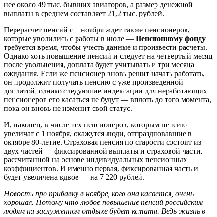
нее около 49 тыс. бывших авиаторов, а размер денежной
выплаты в среднем составляет 21,2 тыс. рублей.
Перерасчет пенсий с 1 ноября ждет также пенсионеров,
которые уволились с работы в июле —
Пенсионному фонду
требуется время, чтобы учесть данные и произвести расчеты.
Однако хоть повышение пенсий и следует на четвертый месяц
после увольнения, доплата будет учитывать и три месяца
ожидания. Если же пенсионер вновь решит начать работать,
он продолжит получать пенсию с уже произведенной
доплатой, однако следующие индексации для неработающих
пенсионеров его касаться не будут — вплоть до того момента,
пока он вновь не изменит свой статус.
И, наконец, в числе тех пенсионеров, которым пенсию
увеличат с 1 ноября, окажутся люди, отпраздновавшие в
октябре 80-летие. Страховая пенсия по старости состоит из
двух частей — фиксированной выплаты и страховой части,
рассчитанной на основе индивидуальных пенсионных
коэффициентов. И именно первая, фиксированная часть и
будет увеличена вдвое — на 7 220 рублей.
Новость про прибавку в ноябре, кого она касается, очень
хорошая. Потому что любое повышение пенсий российским
людям на заслуженном отдыхе будет кстати. Ведь жизнь в