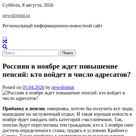
Skip
Суббота, 8 августа, 2026
to
newsformat.ru
content
Региональный информационно-новостной сайт
Найти:
Россиян в ноябре ждет повышение
пенсий: кто войдет в число адресатов?
Posted on
05.04.2026
by
newsformat
Прибавку к пенсии
, наверняка, хотели бы получить все люди,
вышедшие на заслуженный отдых. И такая хорошая новость в
ноябре будет ожидать пять категорий счастливчиков. Так,
пенсии будут пересчитаны тем гражданам, кто к 1 ноября смог
достичь определенного стажа, трудясь в условиях Крайнего
Севера. Также прибавку к ежемесячным выплатам начнут