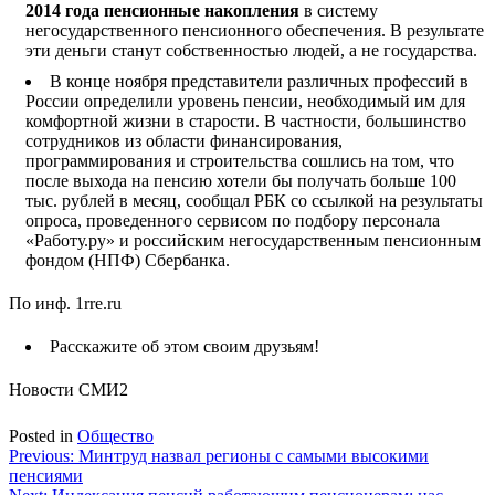
2014 года пенсионные накопления
в систему
негосударственного пенсионного обеспечения. В результате
эти деньги станут собственностью людей, а не государства.
В конце ноября представители различных профессий в
России определили уровень пенсии, необходимый им для
комфортной жизни в старости. В частности, большинство
сотрудников из области финансирования,
программирования и строительства сошлись на том, что
после выхода на пенсию хотели бы получать больше 100
тыс. рублей в месяц, сообщал РБК со ссылкой на результаты
опроса, проведенного сервисом по подбору персонала
«Работу.ру» и российским негосударственным пенсионным
фондом (НПФ) Сбербанка.
По инф. 1rre.ru
Расскажите об этом своим друзьям!
Новости СМИ2
Posted in
Общество
Навигация
Previous:
Минтруд назвал регионы с самыми высокими
пенсиями
по