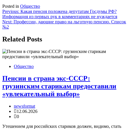
Posted in
Общество
Навигация
Previous:
Какая пенсия положена депутатам Госдумы РФ?
Информация из первых рук в комментариях не нуждается
по
Next:
Профессии, дающие право на льготную пенсию. Список
записям
№2
Related Posts
Общество
Пенсии в страна экс-СССР:
грузинским старикам предоставили
«увлекательный выбор»
newsformat
12.06.2026
0
Утешением для российских стариков должен, видимо, стать