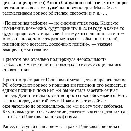
целый вице-премьер)
Антон Силуанов
сообщает, что «вопрос
пенсионного возраста (уже) на повестке дня. Мы сейчас
рассматриваем вопрос об этапах, скорости и т. д.»…
«Пенсионная реформа — не сиюминутная тема. Какие-то
изменения, возможно, будут приняты в 2019 году, а какие-то
будут продолжены и дальше. Потому что пенсионная система
многопланова, там есть разные темы — обычных пенсий,
пенсионного возраста, досрочных пенсий», — указала
зампред правительства.
При этом она отдельно подчеркнула необходимость
глобальных «изменений в подходах в системе социального
страхования».
При этом днем ранее Голикова отмечала, что в правительстве
РФ обсуждают вопрос о повышении пенсионного возраста, и
единой позиции пока нет. «Я бы не стала забегать сейчас
вперед. Действительно, этот вопрос сейчас обсуждается. Есть
разные подходы к этой теме. Правительство сейчас
окончательно не определилось, но мы на эту тему работаем.
Как только будет согласованное решение, мы его представим»,
— сказала Голикова на полях форума.
Ранее, выступая на деловом завтраке, Голикова говорила о