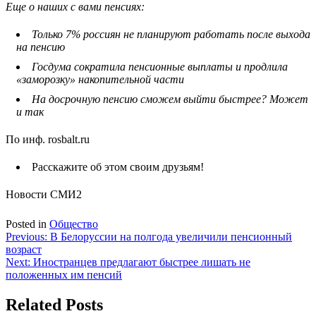
Еще о наших с вами пенсиях:
Только 7% россиян не планируют работать после выхода
на пенсию
Госдума сократила пенсионные выплаты и продлила
«заморозку» накопительной части
На досрочную пенсию сможем выйти быстрее? Может
и так
По инф. rosbalt.ru
Расскажите об этом своим друзьям!
Новости СМИ2
Posted in
Общество
Навигация
Previous:
В Белоруссии на полгода увеличили пенсионный
возраст
по
Next:
Иностранцев предлагают быстрее лишать не
записям
положенных им пенсий
Related Posts