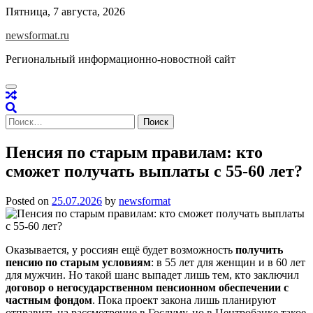
Skip
Пятница, 7 августа, 2026
to
newsformat.ru
content
Региональный информационно-новостной сайт
Найти:
Пенсия по старым правилам: кто
сможет получать выплаты с 55-60 лет?
Posted on
25.07.2026
by
newsformat
Оказывается, у россиян ещё будет возможность
получить
пенсию по старым условиям
: в 55 лет для женщин и в 60 лет
для мужчин. Но такой шанс выпадет лишь тем, кто заключил
договор о негосударственном пенсионном обеспечении с
частным фондом
. Пока
проект закона
лишь планируют
отправить на рассмотрение в Госдуму, но в Центробанке такое