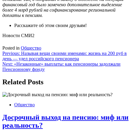
финансовый год было замечено дополнительное выделение
более 4 млрд рублей на софинансирование региональной
доплаты к пенсиям.
Расскажите об этом своим друзьям!
Новости СМИ2
Posted in
Общество
Навигация
Previous:
Называя вещи своими именами: жизнь на 200 руб в
день — удел российского пенсионера
по
Next:
«Незаконные» выплаты: как пенсионеры задолжали
записям
Пенсионному фонду
Related Posts
Общество
Досрочный выход на пенсию: миф или
реальность?