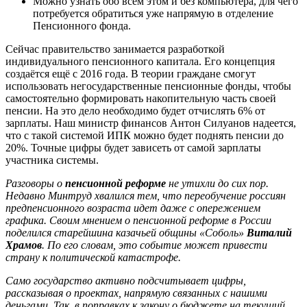
Можно узнать обо всём этом и без компьютера, для чего
потребуется обратиться уже напрямую в отделение
Пенсионного фонда.
Сейчас правительство занимается разработкой
индивидуального пенсионного капитала. Его концепция
создаётся ещё с 2016 года. В теории граждане смогут
использовать негосударственные пенсионные фонды, чтобы
самостоятельно формировать накопительную часть своей
пенсии. На это дело необходимо будет отчислять 6% от
зарплаты. Наш министр финансов Антон Силуанов надеется,
что с такой системой ИПК можно будет поднять пенсии до
20%. Точные цифры будет зависеть от самой зарплаты
участника системы.
Разговоры о
пенсионной реформе
не утихли до сих пор.
Недавно Минтруд хвалился тем, что переобучение россиян
предпенсионного возраста идет даже с опережением
графика. Своим мнением о пенсионной реформе в России
поделился старейшина казачьей общины «Соболь»
Виталий
Храмов
. По его словам, это событие может привести
страну к политической катастрофе.
Само государство активно подсчитывает цифры,
рассказывая о проектах, напрямую связанных с нашими
деньгами. Так, в поправках к закону о бюджете на текущий