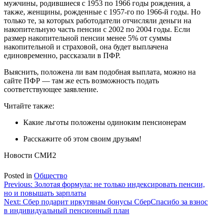
мужчины, родившиеся с 1953 по 1966 годы рождения, а
также, женщины, рожденные с 1957-го по 1966-й годы. Но
только те, за которых работодатели отчисляли деньги на
накопительную часть пенсии с 2002 по 2004 годы. Если
размер накопительной пенсии менее 5% от суммы
накопительной и страховой, она будет выплачена
единовременно, рассказали в ПФР.
Выяснить, положена ли вам подобная выплата, можно на
сайте ПФР — там же есть возможность подать
соответствующее заявление.
Читайте также:
Какие льготы положены одиноким пенсионерам
Расскажите об этом своим друзьям!
Новости СМИ2
Posted in
Общество
Навигация
Previous:
Золотая формула: не только индексировать пенсии,
но и повышать зарплаты
по
Next:
Сбер подарит иркутянам бонусы СберСпасибо за взнос
записям
в индивидуальный пенсионный план