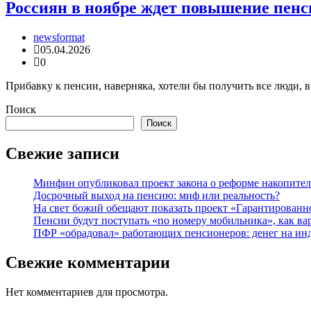
Россиян в ноябре ждет повышение пенси
newsformat
05.04.2026
0
Прибавку к пенсии, наверняка, хотели бы получить все люди, 
Поиск
Поиск
Свежие записи
Минфин опубликовал проект закона о реформе накопите
Досрочный выход на пенсию: миф или реальность?
На свет божий обещают показать проект «Гарантированн
Пенсии будут поступать «по номеру мобильника», как ва
ПФР «обрадовал» работающих пенсионеров: денег на ин
Свежие комментарии
Нет комментариев для просмотра.