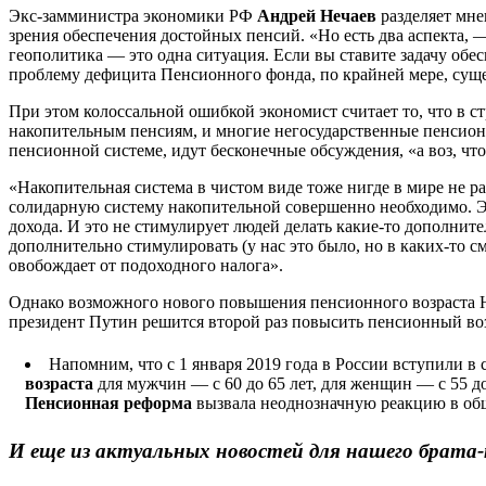
Экс-замминистра экономики РФ
Андрей Нечаев
разделяет мне
зрения обеспечения достойных пенсий. «Но есть два аспекта,
геополитика — это одна ситуация. Если вы ставите задачу обе
проблему дефицита Пенсионного фонда, по крайней мере, суще
При этом колоссальной ошибкой экономист считает то, что в 
накопительным пенсиям, и многие негосударственные пенсионн
пенсионной системе, идут бесконечные обсуждения, «а воз, что
«Накопительная система в чистом виде тоже нигде в мире не р
солидарную систему накопительной совершенно необходимо. Это
дохода. И это не стимулирует людей делать какие-то дополнит
дополнительно стимулировать (у нас это было, но в каких-то с
овобождает от подоходного налога».
Однако возможного нового повышения пенсионного возраста Не
президент Путин решится второй раз повысить пенсионный возр
Напомним, что с 1 января 2019 года в России вступили в 
возраста
для мужчин — с 60 до 65 лет, для женщин — с 55 до
Пенсионная реформа
вызвала неоднозначную реакцию в обще
И еще из актуальных новостей для нашего брата-