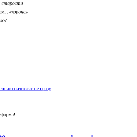
о старости
ря… «короне»
ую?
нсию начислят не сразу