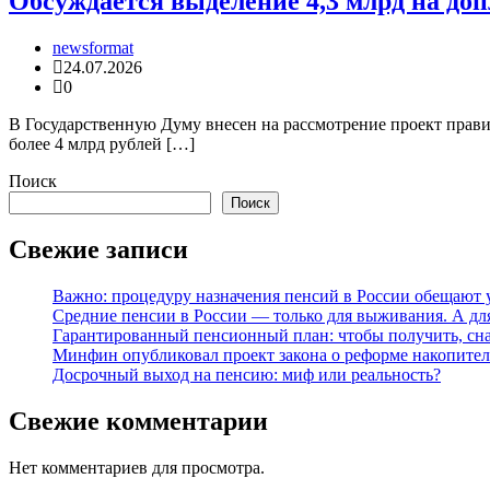
Обсуждается выделение 4,3 млрд на до
newsformat
24.07.2026
0
В Государственную Думу внесен на рассмотрение проект прав
более 4 млрд рублей […]
Поиск
Поиск
Свежие записи
Важно: процедуру назначения пенсий в России обещают 
Средние пенсии в России — только для выживания. А для
Гарантированный пенсионный план: чтобы получить, сна
Минфин опубликовал проект закона о реформе накопите
Досрочный выход на пенсию: миф или реальность?
Свежие комментарии
Нет комментариев для просмотра.