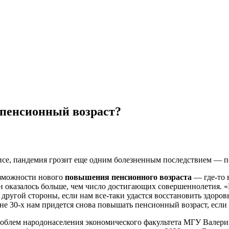
 пенсионный возраст?
зисе, пандемия грозит еще одним болезненным последствием — 
озможности нового
повышения пенсионного возраста
— где-то 
 оказалось больше, чем число достигающих совершеннолетия. «
другой стороны, если нам все-таки удастся восстановить здоро
ине 30-х нам придется снова повышать пенсионный возраст, если
блем народонаселения экономического факультета МГУ Валерий Е