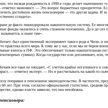
ние, что низкая рождаемость в 1990-е годы делает нынешнюю «
 — отметил экономист. — Это вопрос бюджетных приоритетов. Ес
спечить достойную жизнь пенсионерам — это другая задача. И з
ственно сгладить».
стране де факто ликвидировали накопительную систему. Ее мног
ые фонды оказались в очень сложном положении. Да и до сих по
 называется, и ныне там».
аботает: был единственный эксперимент такого рода в Чили, и о
 практика всего мира. К тому же у нас, если мы не берем воен
ельные взносы в ПФ. Это обеспечивает только накопительная сис
мехотворных суммах). Когда государство или доплачивает, или, 
чаев все-таки не ожидает. «С учетом крайне негативного и сов
аст, — отметил эксперт. — Но и рассчитывать на какой-то скач
силу поправки в пенсионное законодательство. В частности, пре
 60 лет. При этом, согласно официальной статистике, средняя пр
стве, однако власти заявили, что она неизбежна.
пенсионера: