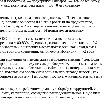
да и посмотрим, — подчеркнул Елизаров. — Тем более, что у
 у нас, помнится, был план — до 78 лет среднюю
уженный отдых позже, все же существует. По его оценке,
ндирование общества и мнения россиян на предмет того,
 в Госдуму, в 2022 году, мы вполне можем услышать, что
нег нет, но вы держитесь“. И попытаются поднять».
 ОЭСР и один из самых низких в мире показатель
ь превышает 80-83%. Средняя продолжительность жизни в РФ,
енее известный в широких массах показатель, как «ожидаемая
 61 год (для сравнения, например, в Исландии — 72 года).
оссии мужчины на пенсии живут в среднем меньше 4 лет. Если
ирает на латание текущих дыр в бюджете», — высказал мнение
актуальных для небогатых российских пенсионеров, падает с
ва, которые бы обеспечили социальную справедливость, как
оцировать бунты». Тем более, что, по его мнению, мы живем в
вое сверхпотребление», реальную борьбу с коррупцией, с
 быть, безусловно, солидарно-распределительной. Но должна
инансируют — такие системы есть. И чтобы деньги не