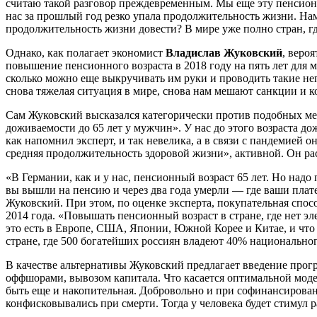
считаю такой разговор преждевременным. Мы еще эту пенсионну
нас за прошлый год резко упала продолжительность жизни. Нам
продолжительность жизни довести? В мире уже полно стран, где
Однако, как полагает экономист
Владислав Жуковский
, веро
повышение пенсионного возраста в 2018 году на пять лет для
сколько можно еще выкручивать им руки и проводить такие неп
снова тяжелая ситуация в мире, снова нам мешают санкции и к
Сам Жуковский высказался категорически против подобных мер
доживаемости до 65 лет у мужчин». У нас до этого возраста д
как напомнил эксперт, и так невелика, а в связи с пандемией о
средняя продолжительность здоровой жизни», активной. Он расс
«В Германии, как и у нас, пенсионный возраст 65 лет. Но надо
вы вышли на пенсию и через два года умерли — где ваши плат
Жуковский. При этом, по оценке эксперта, покупательная спос
2014 года. «Повышать пенсионный возраст в стране, где нет э
это есть в Европе, США, Японии, Южной Корее и Китае, и что 
стране, где 500 богатейших россиян владеют 40% национальног
В качестве альтернативы Жуковский предлагает введение прог
оффшорами, вывозом капитала. Что касается оптимальной моде
быть еще и накопительная. Добровольно и при софинансировани
конфисковывались при смерти. Тогда у человека будет стимул р