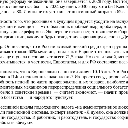
ю реформу не закончили, она завершается в 2028 году. Вот тог
 восстановиться бы — к 2024-му или к 2030 году хотя бы! Какой
 она за 80. И вполне их устраивает пенсионный возраст в 65».
ятность того, что россиянам в будущем придется уходить на засл
 мужчин и женщин — «это был лишь пробный шар, проба пера, зо
опулярные реформы». Эксперт не исключает, что «после выборов
онтрсанкции, какие-нибудь последствия коронавируса, снова „Де
. Он пояснил, что в России «самый низкий среди стран группы
оживают только 60% мужчин, тогда как в Европе этот показател
на еще и упала и составляет всего 71,5 года. Но есть и такой, м
читывается, в частности, Евростатом, и для РФ составляет всего
 понимать, что в Европе люди на пенсии живут 10-15 лет. А в Р
ежи в ПФ и пенсионные накопления? Их просто государство заб
обность пенсий по части продовольственных товаров, наиболее 
лементарных механизмов перераспределения социального богатст
было в советские времена, — считает экономист, — значит, пров
о богатства — и народ это чувствует.
рессивной шкалы подоходного налога «на демонстративное люксо
ли пенсионной системы, эксперт заметил: «Я думаю, она должна
и государства. И работник, и работодатель, и государство соф
аботать вбелую».