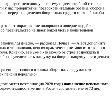
солидарную» пенсионную систему недееспособной с точки
ли у нас приоритетны правоохранительные органы, оборона,
а счет перераспределения бюджетных средств можно было бы
ократное замораживание подорвало и доверие людей к
р правительство не знает, какой быть накопительной
н закончился фиаско, — рассказал Нечаев. — А вот дополнить
ных и чиновников, пенсия практически не зависит от вашего
тема. Конечно, ее нужно как можно быстрее возрождать и
чтобы не увеличивать нагрузку на бюджет напрямую, эти деньги
ершенно резонного отклика общества, я не думаю, что
ок пенсий нереально».
дполагается поэтапное (до 2028 года)
повышение пенсионного
одолжительность жизни в России составляет менее 73 лет.