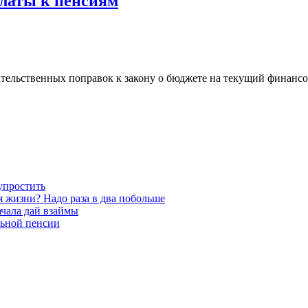
платы к пенсиям
ительственных поправок к закону о бюджете на текущий финанс
упростить
 жизни? Надо раза в два побольше
чала дай взаймы
льной пенсии