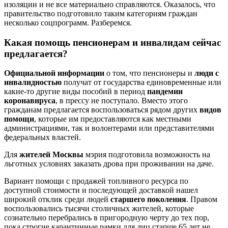
изоляции и не все материально справляются. Оказалось, что
правительство подготовило таким категориям граждан
несколько соцпрограмм. Разберемся.
Какая помощь пенсионерам и инвалидам сейчас
предлагается?
Официальной информации
о том, что пенсионеры и
люди с
инвалидностью
получат от государства единовременные или
какие-то другие виды пособий в период
пандемии
коронавируса
, в прессу не поступало. Вместо этого
гражданам предлагается воспользоваться рядом других
видов
помощи
, которые им предоставляются как местными
администрациями, так и волонтерами или представителями
федеральных властей.
Для
жителей Москвы
мэрия подготовила возможность на
льготных условиях заказать дрова при проживании на даче.
Вариант помощи с продажей топливного ресурса по
доступной стоимости и последующей доставкой нашел
широкий отклик среди людей
старшего поколения
. Правом
воспользовались тысячи столичных жителей, которые
сознательно перебрались в пригородную черту до тех пор,
пока строгие карантинные рамки для лиц старше 65 лет не