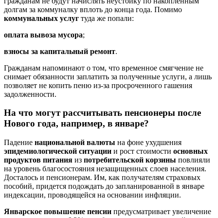
гражданам не будут начислять неустойку по накопленным
долгам за коммуналку вплоть до конца года. Помимо
коммунальных услуг
туда же попали:
оплата вывоза мусора
;
взносы за капитальный ремонт
.
Гражданам напоминают о том, что временное смягчение не
снимает обязанности заплатить за полученные услуги, а лишь
позволяет не копить пеню из-за просроченного гашения
задолженности.
На что могут рассчитывать пенсионеры после
Нового года, например, в январе?
Падение
национальной валюты
на фоне ухудшения
эпидемиологической ситуации
и рост стоимости
основных
продуктов питания
из
потребительской корзины
повлияли
на уровень благосостояния незащищенных слоев населения.
Досталось и пенсионерам. Им, как получателям страховых
пособий, придется подождать до запланированной в январе
индексации, проводящейся на основании инфляции.
Январское повышение пенсии
предусматривает увеличение