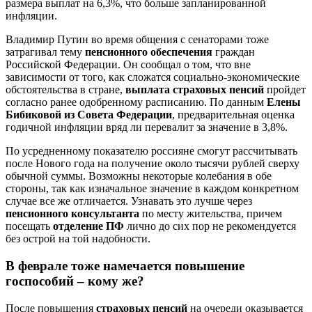
размера выплат на 6,3%, что больше запланированной
инфляции.
Владимир Путин во время общения с сенаторами тоже
затрагивал тему
пенсионного обеспечения
граждан
Российской Федерации. Он сообщал о том, что вне
зависимости от того, как сложатся социально-экономические
обстоятельства в стране,
выплата страховых пенсий
пройдет
согласно ранее одобренному расписанию. По данным
Елены
Бибиковой из Совета Федерации
, предварительная оценка
годичной инфляции вряд ли перевалит за значение в 3,8%.
По усредненному показателю россияне смогут рассчитывать
после Нового года на получение около тысячи рублей сверху
обычной суммы. Возможны некоторые колебания в обе
стороны, так как изначальное значение в каждом конкретном
случае все же отличается. Узнавать это лучше через
пенсионного консультанта
по месту жительства, причем
посещать
отделение ПФ
лично до сих пор не рекомендуется
без острой на той надобности.
В феврале тоже намечается повышение
госпособий – кому же?
После повышения
страховых пенсий
на очереди оказывается