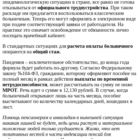
эпидемиологическую ситуацию в стране, все равно не готова
отказываться от
официального трудоустройства
. При таком
раскладе им предлагается воспользоваться классическим
больничным. Теперь его могут оформлять в электронном виде
при подаче соответствующей заявки от работодателя. На
практике это означает освобождение от обязанности лично
посещать врачебный кабинет.
В стандартных ситуациях для
расчета оплаты больничного
опираются на
общий стаж
.
Пандемия – исключительное обстоятельство, до конца года
формула будет работать по-другому. Согласно Федеральному
закону №104-ФЗ, гражданин, которому оформляют пособие на
полный месяц в рамках действия
выплаты по временной
нетрудоспособности
, может рассчитывать на сумму не ниже
МРОТ
. Речь идет о сумме в 12,130 рублей. В случае, когда
больничный открывают лишь на часть месяца, пособие
высчитывают по количеству календарных дней, вошедших в
лист.
Помощь пенсионерам и инвалидам в нынешней ситуации
никакая лишней не будет, ведь цены растут и материальное
положение людей только ухудшается. Жалко, что нет
позитивных вестей в части индексации пенсий для