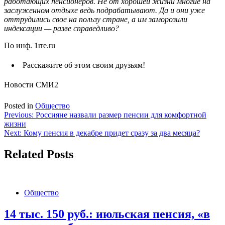
работающих пенсионеров. Не от хорошей жизни многие на
заслуженном отдыхе ведь подрабатывают. Да и они уже
оттрудились свое на пользу стране, а им заморозили
индексации — разве справедливо?
По инф. 1rre.ru
Расскажите об этом своим друзьям!
Новости СМИ2
Posted in
Общество
Навигация
Previous:
Россияне назвали размер пенсии для комфортной
жизни
по
Next:
Кому пенсия в декабре придет сразу за два месяца?
записям
Related Posts
Общество
14 тыс. 150 руб.: июльская пенсия, «в