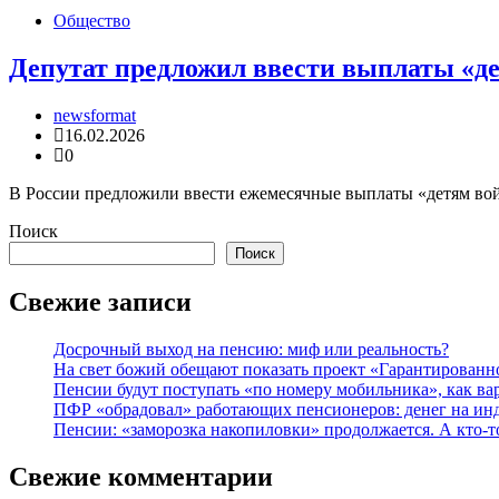
Общество
Депутат предложил ввести выплаты «д
newsformat
16.02.2026
0
В России предложили ввести ежемесячные выплаты «детям вой
Поиск
Поиск
Свежие записи
Досрочный выход на пенсию: миф или реальность?
На свет божий обещают показать проект «Гарантированн
Пенсии будут поступать «по номеру мобильника», как ва
ПФР «обрадовал» работающих пенсионеров: денег на ин
Пенсии: «заморозка накопиловки» продолжается. А кто-т
Свежие комментарии