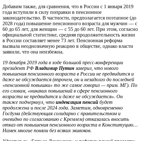
Добавим также, для сравнения, что в России с 1 января 2019
года вступили в силу поправки в пенсионное
законодательство. В частности, предполагается поэтапное (до
2028 года) повышение пенсионного возраста для мужчин — с
60 до 65 лет, для женщин — с 55 до 60 лет. При этом, согласно
официальной статистике, средняя продолжительность жизни
в России составляет менее 73 лет. Пенсионная реформа
вызвала неоднозначную реакцию в обществе, однако власти
заявили, что она неизбежна.
19 декабря 2019 года в ходе большой пресс-конференции
президент РФ
Владимир Путин
заверил, что нового
повышения пенсионного возраста в России не предвидится и
даже не обсуждается (впрочем, он и незадолго до последней
«пенсионной повышки» то же самое говорил — прим. МГ). По
его словам, «никаких повышений в сфере пенсионного
возраста не предвидится и даже не обсуждается». Он
также подчеркнул, что
индексация пенсий
будет
продолжена и после 2024 года. Заметим, одновременно
Госдума (действующая солидарно с правительством и
очевидно по согласованию с Кремлем) отказалась вносить
отказ от повышения пенсионного возраста в Конституцию…
Намек многие поняли без всяких экивоков.