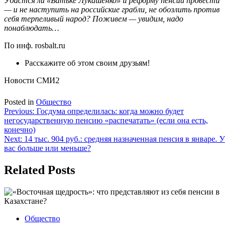
Удастся ли «Батьке Лукашенко» и реформу пенсий провести
— и не наступить на российские грабли, не обозлить против
себя терпеливый народ? Поживем — увидим, надо
понаблюдать…
По инф. rosbalt.ru
Расскажите об этом своим друзьям!
Новости СМИ2
Posted in
Общество
Навигация
Previous:
Госдума определилась: когда можно будет
негосударственную пенсию «распечатать» (если она есть,
по
конечно)
записям
Next:
14 тыс. 904 руб.: средняя назначенная пенсия в январе. У
вас больше или меньше?
Related Posts
Общество