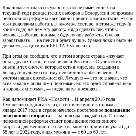
Как полагает глава государства, после намеченных на
текущий год президентских выборов в Белоруссии вопросами
пенсионной реформы «все равно придется заниматься». «Если
мы продолжим работать в таком же составе, в этом же году (в
конце года) начнем эту работу. Надо сделать так, чтобы
человек, работая, понимал: буду лучше работать, больше
зарабатывать — на пенсии будет лучше. Уравниловки быть не
должно», — цитирует БЕЛТА Лукашенко.
При этом он сообщил, что в этом вопросе страна «изучает
опыт других стран, в том числе и России». «С учетом их
опыта и тех систем, которые есть в мире, мы создадим в
Беларуси лучшую систему пенсионного обеспечения. С
учетом наших возможностей. Лучшую — это не значит, что
всех завалим большими пенсиями, но это будет справедливая
и хорошая система», — подчеркнул президент.
Как напоминает РИА «Новости», 11 апреля 2016 года
Лукашенко подписал указ, в соответствии с которым с 1
января 2017 года в стране началось постепенное
повышение
пенсионного возраста
— на полгода каждый год. Итогом
пенсионной реформы станет повышение пенсионного
возраста для женщин с 55 лет (на момент принятия указа) до
58 лет в 2022 году, а для мужчин — с 60 до 63 лет.