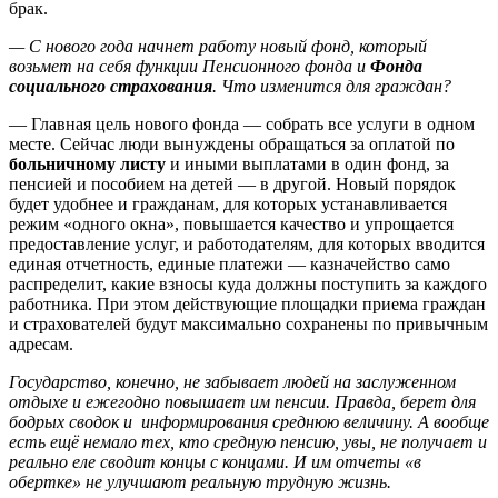
брак.
— С нового года начнет работу новый фонд, который
возьмет на себя функции Пенсионного фонда и
Фонда
социального страхования
. Что изменится для граждан?
— Главная цель нового фонда — собрать все услуги в одном
месте. Сейчас люди вынуждены обращаться за оплатой по
больничному листу
и иными выплатами в один фонд, за
пенсией и пособием на детей — в другой. Новый порядок
будет удобнее и гражданам, для которых устанавливается
режим «одного окна», повышается качество и упрощается
предоставление услуг, и работодателям, для которых вводится
единая отчетность, единые платежи — казначейство само
распределит, какие взносы куда должны поступить за каждого
работника. При этом действующие площадки приема граждан
и страхователей будут максимально сохранены по привычным
адресам.
Государство, конечно, не забывает людей на заслуженном
отдыхе и ежегодно повышает им пенсии. Правда, берет для
бодрых сводок и информирования среднюю величину. А вообще
есть ещё немало тех, кто средную пенсию, увы, не получает и
реально еле сводит концы с концами. И им отчеты «в
обертке» не улучшают реальную трудную жизнь.