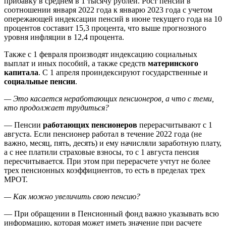
прибавку в среднем в 1 тысячу рублей. Рост пенсий в
соотношении января 2022 года к январю 2023 года с учетом
опережающей индексации пенсий в июне текущего года на 10
процентов составит 15,3 процента, что выше прогнозного
уровня инфляции в 12,4 процента.
Также с 1 февраля производят индексацию социальных
выплат и иных пособий, а также средств
материнского
капитала
. С 1 апреля проиндексируют государственные и
социальные пенсии
.
— Это касается неработающих пенсионеров, а что с теми,
кто продолжает трудиться?
— Пенсии
работающих пенсионеров
перерасчитывают с 1
августа. Если пенсионер работал в течение 2022 года (не
важно, месяц, пять, десять) и ему начисляли заработную плату,
а с нее платили страховые взносы, то с 1 августа пенсия
пересчитывается. При этом при перерасчете учтут не более
трех пенсионных коэффициентов, то есть в пределах трех
МРОТ.
— Как можно увеличить свою пенсию?
— При обращении в Пенсионный фонд важно указывать всю
информацию, которая может иметь значение при расчете