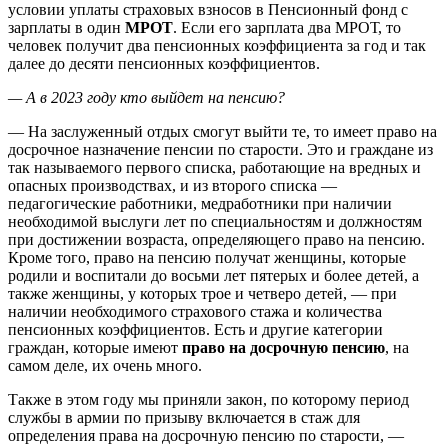
условии уплаты страховых взносов в Пенсионный фонд с
зарплаты в один
МРОТ
. Если его зарплата два МРОТ, то
человек получит два пенсионных коэффициента за год и так
далее до десяти пенсионных коэффициентов.
— А в 2023 году кто выйдет на пенсию?
— На заслуженный отдых смогут выйти те, то имеет право на
досрочное назначение пенсии по старости. Это и граждане из
так называемого первого списка, работающие на вредных и
опасных производствах, и из второго списка —
педагогические работники, медработники при наличии
необходимой выслуги лет по специальностям и должностям
при достижении возраста, определяющего право на пенсию.
Кроме того, право на пенсию получат женщины, которые
родили и воспитали до восьми лет пятерых и более детей, а
также женщины, у которых трое и четверо детей, — при
наличии необходимого страхового стажа и количества
пенсионных коэффициентов. Есть и другие категории
граждан, которые имеют
право на досрочную пенсию
, на
самом деле, их очень много.
Также в этом году мы приняли закон, по которому период
службы в армии по призыву включается в стаж для
определения права на досрочную пенсию по старости, —