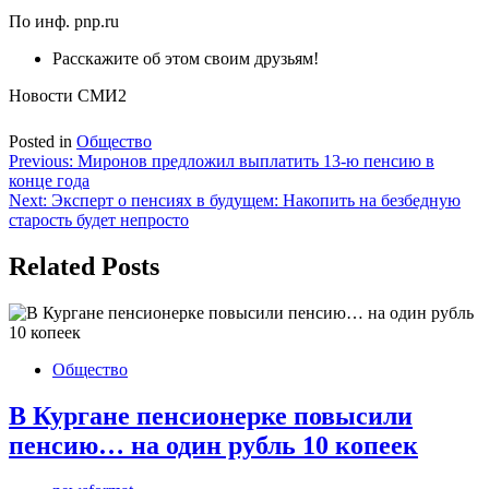
По инф. pnp.ru
Расскажите об этом своим друзьям!
Новости СМИ2
Posted in
Общество
Навигация
Previous:
Миронов предложил выплатить 13-ю пенсию в
конце года
по
Next:
Эксперт о пенсиях в будущем: Накопить на безбедную
записям
старость будет непросто
Related Posts
Общество
В Кургане пенсионерке повысили
пенсию… на один рубль 10 копеек