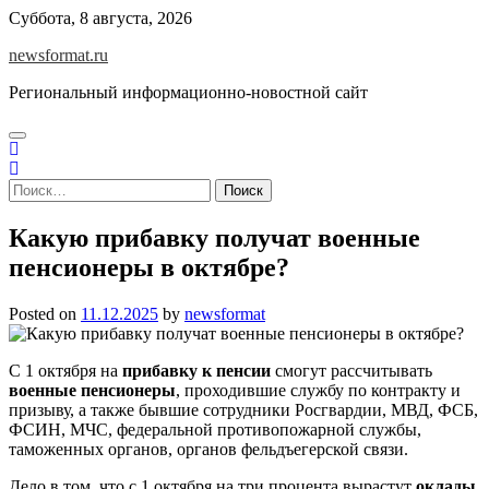
Skip
Суббота, 8 августа, 2026
to
newsformat.ru
content
Региональный информационно-новостной сайт
Найти:
Какую прибавку получат военные
пенсионеры в октябре?
Posted on
11.12.2025
by
newsformat
С 1 октября на
прибавку к пенсии
смогут рассчитывать
военные пенсионеры
, проходившие службу по контракту и
призыву, а также бывшие сотрудники Росгвардии, МВД, ФСБ,
ФСИН, МЧС, федеральной противопожарной службы,
таможенных органов, органов фельдъегерской связи.
Дело в том, что с 1 октября на три процента вырастут
оклады