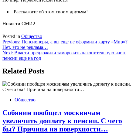
Расскажите об этом своим друзьям!
Новости СМИ2
Posted in
Общество
Навигация
Previous:
Пенсионеры, а вы еще не оформили карту «Мир»?
Нет, это не реклама…
по
Next:
Власти предложили заморозить накопительную часть
записям
пенсии еще на год
Related Posts
Общество
Собянин пообщел москвичам
увеличить доплату к пенсии. С чего
бы? Причина на поверхности…