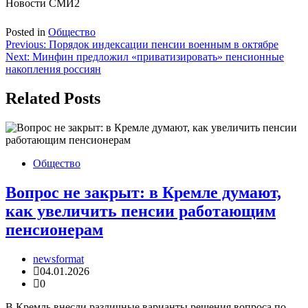
Новости СМИ2
Posted in
Общество
Навигация
Previous:
Порядок индексации пенсии военным в октябре
Next:
Минфин предложил «приватизировать» пенсионные
по
накопления россиян
записям
Related Posts
Общество
Вопрос не закрыт: в Кремле думают,
как увеличить пенсии работающим
пенсионерам
newsformat
04.01.2026
0
В Кремль внесли различные варианты решения вопроса по