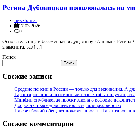
Регина Дубовицкая пожаловалась на м
newsformat
17.03.2026
0
Основательница и бессменная ведущая шоу «Аншлаг» Регина Ду
знаменита, раз […]
Поиск
Поиск
Свежие записи
Средние пенсии в России — только для выживания. А для
Гарантированный пенсионный план: чтобы получить, сна
Минфин опубликовал проект закона о реформе накопите
Досрочный выход на пенсию: миф или реальность?
На свет божий обещают показать проект «Гарантированн
Свежие комментарии