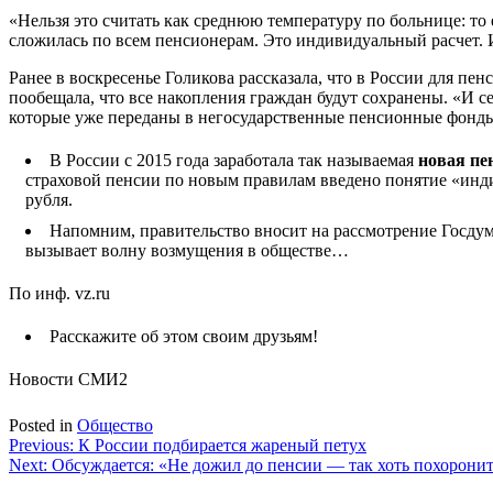
«Нельзя это считать как среднюю температуру по больнице: то 
сложилась по всем пенсионерам. Это индивидуальный расчет. И
Ранее в воскресенье Голикова рассказала, что в России для п
пообещала, что все накопления граждан будут сохранены. «И с
которые уже переданы в негосударственные пенсионные фонды»
В России с 2015 года заработала так называемая
новая пе
страховой пенсии по новым правилам введено понятие «инди
рубля.
Напомним, правительство вносит на рассмотрение Госдум
вызывает волну возмущения в обществе…
По инф. vz.ru
Расскажите об этом своим друзьям!
Новости СМИ2
Posted in
Общество
Навигация
Previous:
К России подбирается жареный петух
Next:
Обсуждается: «Не дожил до пенсии — так хоть похоронит
по