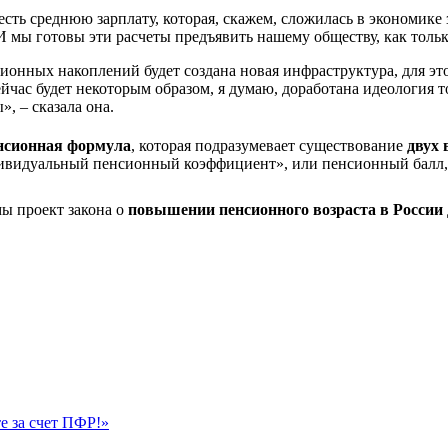
есть среднюю зарплату, которая, скажем, сложилась в экономике 
 мы готовы эти расчеты предъявить нашему обществу, как тольк
енсионных накоплений будет создана новая инфраструктура, для э
ейчас будет некоторым образом, я думаю, доработана идеология 
, – сказала она.
нсионная формула
, которая подразумевает существование
двух 
видуальный пенсионный коэффициент», или пенсионный балл, ст
ы проект закона о
повышении пенсионного возраста в России 
е за счет ПФР!»