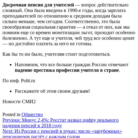
Досрочная пенсия для учителей
— вопрос действительно
сложный. Она была введена в 1990-е годы, когда зарплата
преподавателей по отношению к средним доходам была
сильно меньше, чем сегодня. Соответственно, это была
своеобразная социальная гарантия — а отказ от них, как мы
помним еще со времен монетизации льгот, проходит особенно
болезненно. А тут еще и учителя, чей труд все особенно ценят
— но достойно платить за него не готовы.
Как бы то ни было, учителям стоит подготовиться.
Напомним, что все больше граждан России отмечают
падение престижа профессии учителя в стране
.
По инф. Polit.ru
Расскажите об этом своим друзьям!
Новости СМИ2
Posted in
Общество
Навигация
Previous:
Минус 2,4%: Росстат назвал цифру реального
падения пенсий в 2018 году
по
Next:
Из России с пенсией в руках: число «зарубежных»
записям
пенсионеров растёт с каждым годом