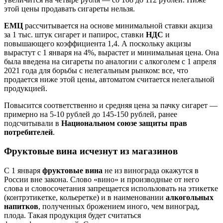
этой цены продавать сигареты нельзя.
ЕМЦ
рассчитывается на основе минимальной ставки акциза
за 1 тыс. штук сигарет и папирос, ставки
НДС
и
повышающего коэффициента 1,4. А поскольку акцизы
вырастут с 1 января на 4%, вырастет и минимальная цена. Она
была введена на сигареты по аналогии с алкоголем с 1 апреля
2021 года для борьбы с нелегальным рынком: все, что
продается ниже этой цены, автоматом считается нелегальной
продукцией.
Повысится соответственно и средняя цена за пачку сигарет —
примерно на 5-10 рублей до 145-150 рублей, ранее
подсчитывали в
Национальном союзе защиты прав
потребителей
.
Фруктовые вина исчезнут из магазинов
С 1 января
фруктовые вина
не из винограда окажутся в
России вне закона. Слово «вино» и производные от него
слова и словосочетания запрещается использовать на этикетке
(контрэтикетке, кольеретке) и в наименовании
алкогольных
напитков
, полученных брожением иного, чем виноград,
плода. Такая продукция будет считаться