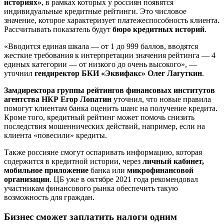
историях»
, в рамках которых у россиян появятся
индивидуальные кредитные рейтинги. Это числовое
значение, которое характеризует платежеспособность клиента.
Рассчитывать показатель будут
бюро кредитных историй
.
«Вводится единая шкала — от 1 до 999 баллов, вводятся
жесткие требования к интерпретации значения рейтинга — 4
единых категории — от низкого до очень высокого», —
уточнил
гендиректор БКИ «Эквифакс» Олег Лагуткин
.
Замдиректора группы рейтингов финансовых институтов
агентства НКР Егор Лопатин
уточнил, что новые правила
помогут клиентам банка оценить шанс на получение кредита.
Кроме того, кредитный рейтинг может помочь снизить
последствия мошеннических действий, например, если на
клиента «повесили» кредиты.
Также россияне смогут оспаривать информацию, которая
содержится в кредитной истории, через
личный кабинет,
мобильное приложение
банка или
микрофинансовой
организации
. ЦБ уже в октябре 2021 года рекомендовал
участникам финансового рынка обеспечить такую
возможность для граждан.
Бизнес сможет заплатить налоги одним