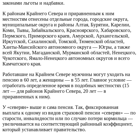
законами льготы и надбавки.
К районам Крайнего Севера и приравненным к ним
местностям отнесены отдельные города, городские округа,
муниципальные округа и районы Алтая, Бурятии, Карелии,
Коми, Тывы, Забайкальского, Красноярского, Хабаровского,
Пермского, Приморского краев, Амурской, Архангельской,
Иркутской, Сахалинской, Томской, Тюменской областей,
Ханты-Мансийского автономного округа — Югры, а также
всей Якутии, Магаданской, Мурманской областей, Ненецкого,
Чукотского, Ямало-Ненецкого автономных округов и всего
Камчатского края.
Работавшие на Крайнем Севере мужчины могут уходить на
пенсию в 60 лет, а женщины — в 55 лет. Главное условие —
отработать определенное время в подобных местностях (15
лет — для районов Крайнего Севера, 20 лет — в
приравненных к ним).
У «северян» выше и сама пенсия. Так, фиксированная
выплата к одному из видов страховой пенсии «северян» — по
старости, инвалидности или по случаю потери кормильца —
увеличивается на соответствующий районный коэффициент,
который устанавливает правительство.