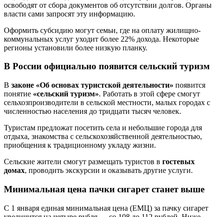
освободят от сбора документов об отсутствии долгов. Органы
власти сами запросят эту информацию.
Оформить субсидию могут семьи, где на оплату жилищно-
коммунальных услуг уходит более 22% дохода. Некоторые
регионы установили более низкую планку.
В России официально появится сельский туризм
В
законе «Об основах туристской деятельности»
появится
понятие
«сельский туризм»
. Работать в этой сфере смогут
сельхозпроизводители в сельской местности, малых городах с
численностью населения до тридцати тысяч человек.
Туристам предложат посетить села и небольшие города для
отдыха, знакомства с сельскохозяйственной деятельностью,
приобщения к традиционному укладу жизни.
Сельские жители смогут размещать туристов в
гостевых
домах
, проводить экскурсии и оказывать другие услуги.
Минимальная цена пачки сигарет станет выше
С 1 января единая минимальная цена (ЕМЦ) за пачку сигарет
увеличится на четыре рубля — со 108 до 112 рублей. Ниже