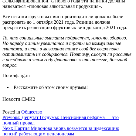
фальсифицированной. С нового года эти напитки должны
называться «плодовая алкогольная продукция».
Все остатки фруктовых вин производители должны были
распродать до 1 октября 2021 года. Розница должна
прекратить реализацию фруктовых вин до конца 2021 года.
То, что социальные выплаты подрастут, конечно, здорово.
Но наряду с этим увеличатся и траты на коммунальные
платежи, и цены в магазинах тоже свой бег вверх пока
останавливать не собираются. Поэтому, смогут ли россияне
с пособиями в этом году финансово жить полегче, большой
вопрос.
По инф. rg.ru
Расскажите об этом своим друзьям!
Новости СМИ2
Posted in
Общество
Навигация
Previous:
Депутат Госдумы: Пенсионная реформа — это
полный провал
по
Next:
Партия Миронова вновь возьмется за индексацию
записям
пенсий работающим пенсионерам