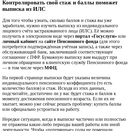
Контролировать свой стаж и баллы поможет
выписка из ИЛС
Для того чтобы узнать, сколько баллов и стажа вы уже
заработали, нужно изучить выписку из индивидуального
лицевого счёта застрахованного лица (ИЛС). Её можно
получить в электронном виде через
портал «Госуслуги»
или
личный кабинет
на
сайте Пенсионного фонда
(для этого
потребуется подтверждённая учётная запись), а также через
обслуживающий банк, заключивший соответствующее
соглашение с ПФР. Бумажную выписку вам выдадут при
личном обращении в клиентскую службу Пенсионного фонда
— в том числе через
МФЦ
.
На первой странице выписки будет указана величина
индивидуального пенсионного коэффициента (то есть
количество баллов) и стаж. Исходя из этих данных,
подсчитайте, достаточно ли у вас будет стажа и баллов к
моменту достижения пенсионного возраста. Если их не
хватает, можно уже сейчас решать проблему: купить баллы
или официально устроиться на работу.
Нередки ситуации, когда в выписке частично или полностью
не отражены какие-либо периоды вашей работы или иной
деятельности. Чтобы «потерянные» годы не помешали