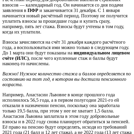
взносов ― календарный год. Он начинается со дня подачи
заявления в
ПФР
и заканчивается 31 декабря. С 1 января
начинается новый расчётный период. Поэтому не получится
уплатить взносы за прошедшие годы и купить сразу,
например, пять лет стажа. Взносы будут учтены в том году,
когда их уплатили.
Взносы зачисляются на счёт 31 декабря каждого расчётного
года, а воспользоваться ими можно только в следующем году.
До 1 марта они будут показаны на
индивидуальном лицевом
счёте (ИЛС)
, после чего купленные стаж и баллы будут
наконец-то начислены.
Важно! Нужное количество стажа и баллов определяется по
состоянию на тот год, в котором вы достигли пенсионного
возраста.
Например, Анастасии Львовне в конце прошлого года
исполнилось 56,5 года, а в первом полугодии 2021-го ей
отказали в назначении пенсии, поскольку она заработала
только 19,5 балла, при этом у нее не хватает 1,5 балла.
Анастасия Львовна заплатила в этом году добровольные
взносы и в 2022 году снова планирует обратиться за пенсией.
Её право на пенсию будут определять, исходя из требований
2021 года (21 балл и 12 лет стажа), а не 2022 года (13 лет стажа